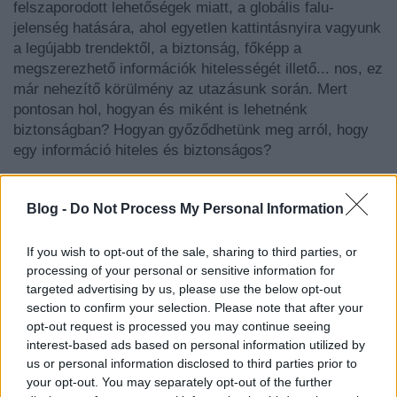
felszaporodott lehetőségek miatt, a globális falu-
jelenség hatására, ahol egyetlen kattintásnyira vagyunk
a legújabb trendektől, a biztonság, főképp a
megszerezhető információk hitelességét illető... nos, ez
már nehezítő körülmény az utazásunk során. Mert
pontosan hol, hogyan és miként is lehetnénk
biztonságban? Hogyan győződhetünk meg arról, hogy
egy információ hiteles és biztonságos?
Szerencsés esetben “első” életünkben összegyűjtünk
annyi ismeretet, amennyivel a másodikban, a ráébredés
Blog -
Do Not Process My Personal Information
utániban nagyobb biztonsággal igazodunk el az
információk végtelenjében és amelyben iránytűnk a
If you wish to opt-out of the sale, sharing to third parties, or
transzparencia és a buborékunkon kívüli ismeretgyűjtő
processing of your personal or sensitive information for
targeted advertising by us, please use the below opt-out
kiruccanások.
section to confirm your selection. Please note that after your
opt-out request is processed you may continue seeing
interest-based ads based on personal information utilized by
us or personal information disclosed to third parties prior to
Annak, aki gyerekként nem élhette,
your opt-out. You may separately opt-out of the further
tanulhatta meg, mit jelent érzelmileg,