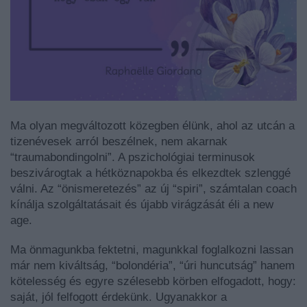
Ma olyan megváltozott közegben élünk, ahol az utcán a
tizenévesek arról beszélnek, nem akarnak
“traumabondingolni”. A pszichológiai terminusok
beszivárogtak a hétköznapokba és elkezdtek szlenggé
válni. Az “önismeretezés” az új “spiri”, számtalan coach
kínálja szolgáltatásait és újabb virágzását éli a new
age.
Ma önmagunkba fektetni, magunkkal foglalkozni lassan
már nem kiváltság, “bolondéria”, “úri huncutság” hanem
kötelesség és egyre szélesebb körben elfogadott, hogy:
saját, jól felfogott érdekünk. Ugyanakkor a