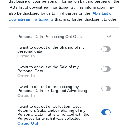
disclosure of your personal information by third parties on the
pszichésen, fizikálisan biztonságban lenni,
IAB’s list of downstream participants. This information may
also be disclosed by us to third parties on the
IAB’s List of
ma cseppet sincs könnyű dolga. Sokkal
Downstream Participants
that may further disclose it to other
több lehetőség, sokkal több választás,
third parties.
sokkal több meghozandó döntés vár rá, áll
Please note that this website/app uses one or more Google
előtte.
Personal Data Processing Opt Outs
services and may gather and store information including but
not limited to your visit or usage behaviour. You may click to
I want to opt-out of the Sharing of my
personal data.
grant or deny consent to Google and its third-party tags to
Opted In
Azonban a számunkra egészségeset és hosszútávú
use your data for below specified purposes in below Google
jóllétet biztosítót választani, az ebbe az irányba történő
consent section.
I want to opt-out of the Sale of my
döntéseket meghozni akkor válunk képessé, amikor
Personal Data.
Opted In
eljutunk odáig, hogy rendelkezésünkre áll egy térkép,
egy útikönyv, egy használati utasítás.
I want to opt-out of processing my
Personal Data for Targeted Advertising.
Opted In
Neurodivergensként - főleg diagnosztizálatlanul élőként
- sokszor érezhetjük, hogy egy olyan játékot játszunk,
I want to opt-out of Collection, Use,
amihez csak mi nem kaptunk útmutatót. A diagnosztikai
Retention, Sale, and/or Sharing of my
Personal Data that Is Unrelated with the
folyamat ebben segít. Az útmutató megszerzésében.
Purposes for which it was collected.
Abban, hogy egy kis buborékban modellezzük a
Opted Out