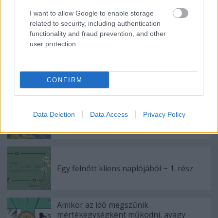
Címkék:
autista
egyperces
autizmusspektrum
I want to allow Google to enable storage
neurodivergencia
felnőttdiagnosztika
egyfelnőttkliensnaplója
related to security, including authentication
auDHDnapló
functionality and fraud prevention, and other
user protection.
CONFIRM
Ajánlott bejegyzések:
“Ott vár az a hang, ami még túl nagy, de
Data Deletion
Data Access
Privacy Policy
egyszer jó lesz rád.”
Egy felnőtt kliens naplójából ~ 1. rész
Amikor az idő megszűnik
mértékegységként működni, avagy