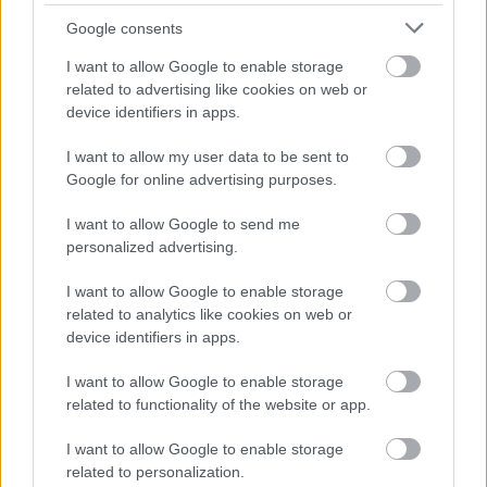
biztonságos közeget, amelyet az útmutató birtokában
Google consents
és a diagnosztikai folyamatot követő munka
elvégzésével a klienseink - reményeink szerint -
I want to allow Google to enable storage
önmaguk is képesek lesznek megteremteni a “második
related to advertising like cookies on web or
életükben”, ami a folyamattal veszi kezdetét.
device identifiers in apps.
I want to allow my user data to be sent to
Google for online advertising purposes.
*
I want to allow Google to send me
Amennyiben szívesen olvasnál tőlünk, rólunk többet,
personalized advertising.
szeretettel ajánljuk figyelmedbe
Instagram oldalunkat
,
I want to allow Google to enable storage
ahol eddigi megjelenéseinket, friss eseményeinket és
related to analytics like cookies on web or
egyéb érdekes és hasznos dolgokat is
device identifiers in apps.
összegyűjtöttünk!
I want to allow Google to enable storage
(Az oldal folyamatosan bővül.)
related to functionality of the website or app.
I want to allow Google to enable storage
related to personalization.