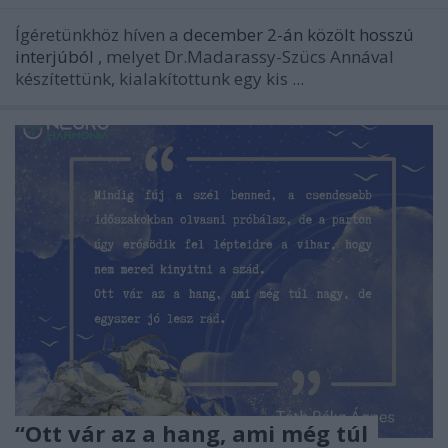
Ígéretünkhöz híven a
december 2-án közölt hosszú
interjúból
, melyet Dr.Madarassy-Szücs Annával
készítettünk, kialakítottunk egy kis ...
“Ott vár az a hang, ami még túl