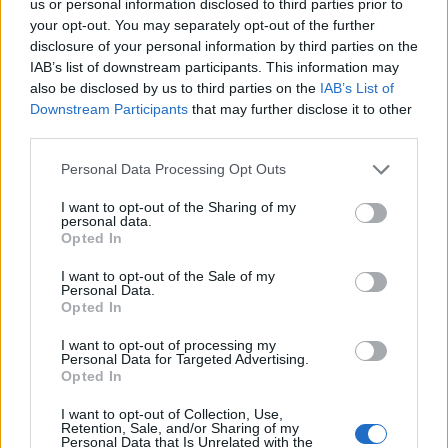
us or personal information disclosed to third parties prior to
your opt-out. You may separately opt-out of the further
disclosure of your personal information by third parties on the
IAB’s list of downstream participants. This information may
also be disclosed by us to third parties on the
IAB’s List of
Downstream Participants
that may further disclose it to other
third parties.
Az ünnep, ami nem szólhat arról,
Please note that this website/app uses one or more Google
Personal Data Processing Opt Outs
services and may gather and store information including but
hogy „dehát egyszer egy évben bírd
not limited to your visit or usage behaviour. You may click to
I want to opt-out of the Sharing of my
personal data.
ki”
grant or deny consent to Google and its third-party tags to
Opted In
use your data for below specified purposes in below Google
Dr. Madarassy-Szücs Annával határhúzásról, a
consent section.
I want to opt-out of the Sale of my
megengedő karácsonyozásról és az ünnepek
Personal Data.
körüli öngondoskodás kiemelt fontosságáról
Opted In
beszélgettünk
I want to opt-out of processing my
NeuroHarmonia2020
•
2024. december 02.
0
Personal Data for Targeted Advertising.
Opted In
[A teljes cikk olvasási ideje kb. 8-12 perc]
I want to opt-out of Collection, Use,
A karácsonyi időszakban – és ehhez egyáltalán nem
Retention, Sale, and/or Sharing of my
Personal Data that Is Unrelated with the