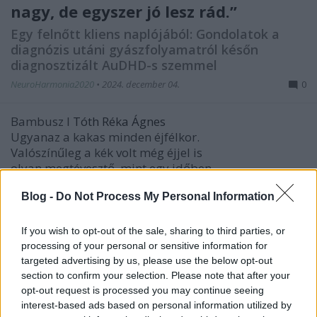
nagy, de egyszer jó lesz rád.”
Egy felnőtt kliens naplójából: Gondolatok a
diagnózis utáni gyászfolyamatról későn
diagnosztizált AuDHD-s szemmel
NeuroHarmonia2020
•
2024. december 04.
0
Bambusz I
Tóth Réka Ágnes
Ugyanaz a kakas minden éjfélkor.
Valószínűleg a kék volt még éjjel is
olyan megtévesztő, mint egy időben
...
Blog -
Do Not Process My Personal Information
If you wish to opt-out of the sale, sharing to third parties, or
processing of your personal or sensitive information for
targeted advertising by us, please use the below opt-out
section to confirm your selection. Please note that after your
opt-out request is processed you may continue seeing
interest-based ads based on personal information utilized by