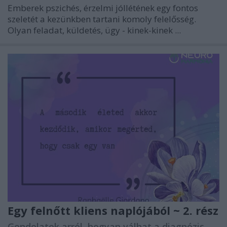
Emberek pszichés, érzelmi jóllétének egy fontos
szeletét a kezünkben tartani komoly felelősség.
Olyan feladat, küldetés, ügy - kinek-kinek ...
Egy felnőtt kliens naplójából ~ 2. rész
Gondolatok arról, hogyan válhat a diagnózis