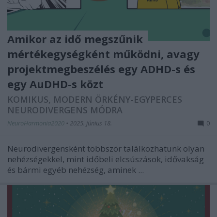
Amikor az idő megszűnik
mértékegységként működni, avagy
projektmegbeszélés egy ADHD-s és
egy AuDHD-s közt
KOMIKUS, MODERN ÖRKÉNY-EGYPERCES
NEURODIVERGENS MÓDRA
NeuroHarmonia2020
•
2025. június 18.
0
Neurodivergensként többször találkozhatunk olyan
nehézségekkel, mint időbeli elcsúszások, idővakság
és bármi egyéb nehézség, aminek ...