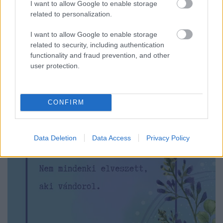
I want to allow Google to enable storage
AuDHD-s szemmel
related to personalization.
NeuroHarmonia2020
•
2024. november 27.
0
I want to allow Google to enable storage
related to security, including authentication
Nagyjából 24 éves korom körül találkoztam Frida
functionality and fraud prevention, and other
Kahloval, abban a bizonyos Salma Hayek
user protection.
főszereplésével készült filmben. Ez még jóval azelőtt
...
CONFIRM
Data Deletion
Data Access
Privacy Policy