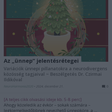
Az „ünnep” jelentésrétegei
Variációk ünnepi pillanatokra a neurodivergens
közösség tagjaival ~ Beszélgetés Dr. Czirmai
Ildikóval
NeuroHarmonia2020
•
2024. december 21.
0
[A teljes cikk olvasási ideje kb. 5-8 perc]
Ahogy közeledik az évkör – sokak számára –
legkiemelkedőbbnek nevezhető ünnepköre, a ...