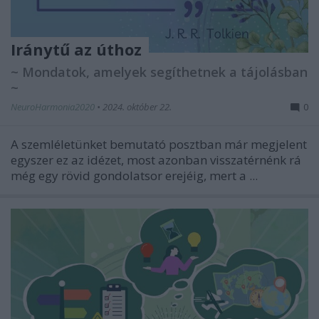
Iránytű az úthoz
~ Mondatok, amelyek segíthetnek a tájolásban
~
NeuroHarmonia2020
•
2024. október 22.
0
A szemléletünket bemutató posztban már megjelent
egyszer ez az idézet, most azonban visszatérnénk rá
még egy rövid gondolatsor erejéig, mert a ...