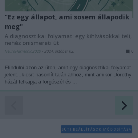
"Ez egy állapot, ami sosem állapodik
meg"
A diagnosztikai folyamat: egy kihívásokkal teli,
nehéz önismereti út
NeuroHarmonia2020
•
2024. október 02.
0
Elindulni azon az úton, amit egy diagnosztikai folyamat
jelent...kicsit hasonlít talán ahhoz, mint amikor Dorothy
házát felkapja a forgószél és ...
SÜTI BEÁLLÍTÁSOK MÓDOSÍTÁSA