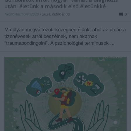
utáni életünk a második első életünkké
NeuroHarmonia2020
•
2024. október 08.
0
Ma olyan megváltozott közegben élünk, ahol az utcán a
tizenévesek arról beszélnek, nem akarnak
“traumabondingolni”. A pszichológiai terminusok ...