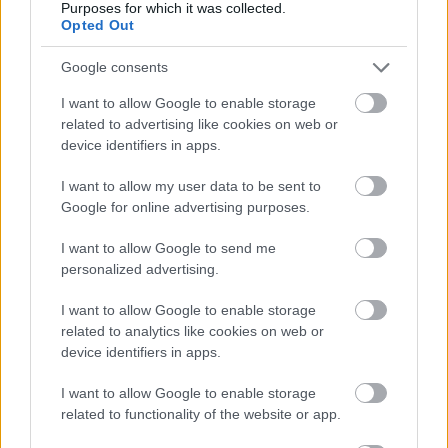
kell idegrendszeri kissebbséghez tartozónak ...
Purposes for which it was collected.
Opted Out
Google consents
I want to allow Google to enable storage
related to advertising like cookies on web or
device identifiers in apps.
I want to allow my user data to be sent to
Google for online advertising purposes.
I want to allow Google to send me
personalized advertising.
I want to allow Google to enable storage
related to analytics like cookies on web or
“Régen azt hittem, én vagyok a
device identifiers in apps.
legfurcsább ember a Földön…”
I want to allow Google to enable storage
related to functionality of the website or app.
Egy felnőtt kliens naplójából: Gondolatok a
társas kapcsolatokról későn diagnosztizált