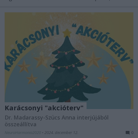
Karácsonyi "akcióterv"
Dr. Madarassy-Szücs Anna interjújából
összeállítva
NeuroHarmonia2020
•
2024. december 12.
0