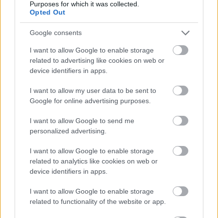
kell idegrendszeri kissebbséghez tartozónak ...
Purposes for which it was collected.
Opted Out
Google consents
I want to allow Google to enable storage
related to advertising like cookies on web or
device identifiers in apps.
I want to allow my user data to be sent to
Google for online advertising purposes.
I want to allow Google to send me
personalized advertising.
I want to allow Google to enable storage
related to analytics like cookies on web or
“Régen azt hittem, én vagyok a
device identifiers in apps.
legfurcsább ember a Földön…”
I want to allow Google to enable storage
related to functionality of the website or app.
Egy felnőtt kliens naplójából: Gondolatok a
társas kapcsolatokról későn diagnosztizált