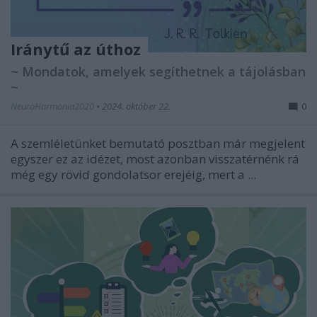
Iránytű az úthoz
~ Mondatok, amelyek segíthetnek a tájolásban
~
NeuroHarmonia2020
•
2024. október 22.
0
A szemléletünket bemutató posztban már megjelent
egyszer ez az idézet, most azonban visszatérnénk rá
még egy rövid gondolatsor erejéig, mert a ...