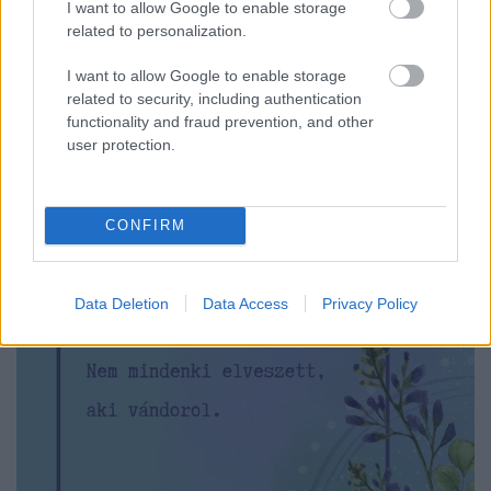
I want to allow Google to enable storage
AuDHD-s szemmel
related to personalization.
NeuroHarmonia2020
•
2024. november 27.
0
I want to allow Google to enable storage
related to security, including authentication
Nagyjából 24 éves korom körül találkoztam Frida
functionality and fraud prevention, and other
Kahloval, abban a bizonyos Salma Hayek
user protection.
főszereplésével készült filmben. Ez még jóval azelőtt
...
CONFIRM
Data Deletion
Data Access
Privacy Policy