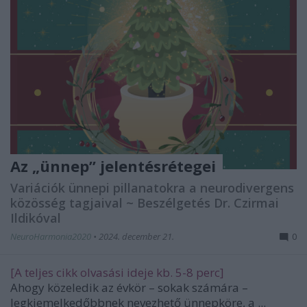
Az „ünnep” jelentésrétegei
Variációk ünnepi pillanatokra a neurodivergens
közösség tagjaival ~ Beszélgetés Dr. Czirmai
Ildikóval
NeuroHarmonia2020
•
2024. december 21.
0
[A teljes cikk olvasási ideje kb. 5-8 perc]
Ahogy közeledik az évkör – sokak számára –
legkiemelkedőbbnek nevezhető ünnepköre, a ...