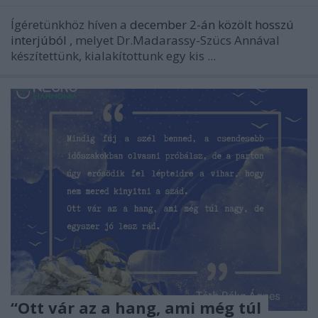
Ígéretünkhöz híven a
december 2-án közölt hosszú
interjúból
, melyet Dr.Madarassy-Szücs Annával
készítettünk, kialakítottunk egy kis ...
“Ott vár az a hang, ami még túl