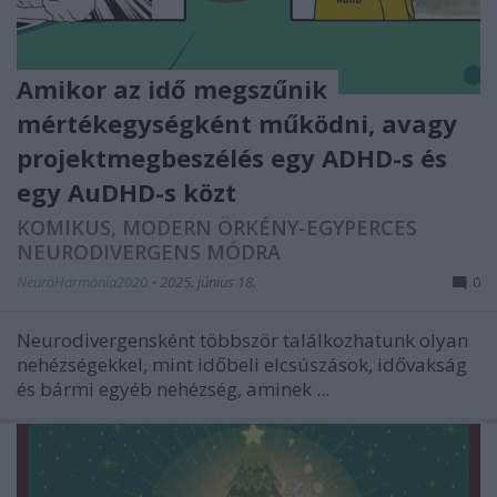
Amikor az idő megszűnik
mértékegységként működni, avagy
projektmegbeszélés egy ADHD-s és
egy AuDHD-s közt
KOMIKUS, MODERN ÖRKÉNY-EGYPERCES
NEURODIVERGENS MÓDRA
NeuroHarmonia2020
•
2025. június 18.
0
Neurodivergensként többször találkozhatunk olyan
nehézségekkel, mint időbeli elcsúszások, idővakság
és bármi egyéb nehézség, aminek ...