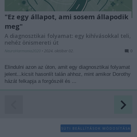
"Ez egy állapot, ami sosem állapodik
meg"
A diagnosztikai folyamat: egy kihívásokkal teli,
nehéz önismereti út
NeuroHarmonia2020
•
2024. október 02.
0
Elindulni azon az úton, amit egy diagnosztikai folyamat
jelent...kicsit hasonlít talán ahhoz, mint amikor Dorothy
házát felkapja a forgószél és ...
SÜTI BEÁLLÍTÁSOK MÓDOSÍTÁSA