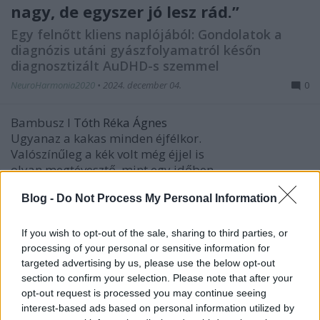
nagy, de egyszer jó lesz rád.”
Egy felnőtt kliens naplójából: Gondolatok a
diagnózis utáni gyászfolyamatról későn
diagnosztizált AuDHD-s szemmel
NeuroHarmonia2020
•
2024. december 04.
0
Bambusz I
Tóth Réka Ágnes
Ugyanaz a kakas minden éjfélkor.
Valószínűleg a kék volt még éjjel is
olyan megtévesztő, mint egy időben
...
Blog -
Do Not Process My Personal Information
If you wish to opt-out of the sale, sharing to third parties, or
processing of your personal or sensitive information for
targeted advertising by us, please use the below opt-out
section to confirm your selection. Please note that after your
opt-out request is processed you may continue seeing
interest-based ads based on personal information utilized by