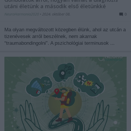
utáni életünk a második első életünkké
NeuroHarmonia2020
•
2024. október 08.
0
Ma olyan megváltozott közegben élünk, ahol az utcán a
tizenévesek arról beszélnek, nem akarnak
“traumabondingolni”. A pszichológiai terminusok ...