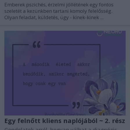
Emberek pszichés, érzelmi jóllétének egy fontos
szeletét a kezünkben tartani komoly felelősség.
Olyan feladat, küldetés, ügy - kinek-kinek ...
Egy felnőtt kliens naplójából ~ 2. rész
Gondolatok arról, hogyan válhat a diagnózis