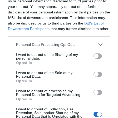
us or personal information disclosed to third parties prior to
your opt-out. You may separately opt-out of the further
disclosure of your personal information by third parties on the
IAB’s list of downstream participants. This information may
also be disclosed by us to third parties on the
IAB’s List of
Downstream Participants
that may further disclose it to other
third parties.
Az ünnep, ami nem szólhat arról,
Please note that this website/app uses one or more Google
Personal Data Processing Opt Outs
services and may gather and store information including but
hogy „dehát egyszer egy évben bírd
not limited to your visit or usage behaviour. You may click to
I want to opt-out of the Sharing of my
personal data.
ki”
grant or deny consent to Google and its third-party tags to
Opted In
use your data for below specified purposes in below Google
Dr. Madarassy-Szücs Annával határhúzásról, a
consent section.
I want to opt-out of the Sale of my
megengedő karácsonyozásról és az ünnepek
Personal Data.
körüli öngondoskodás kiemelt fontosságáról
Opted In
beszélgettünk
I want to opt-out of processing my
NeuroHarmonia2020
•
2024. december 02.
0
Personal Data for Targeted Advertising.
Opted In
[A teljes cikk olvasási ideje kb. 8-12 perc]
I want to opt-out of Collection, Use,
A karácsonyi időszakban – és ehhez egyáltalán nem
Retention, Sale, and/or Sharing of my
Personal Data that Is Unrelated with the