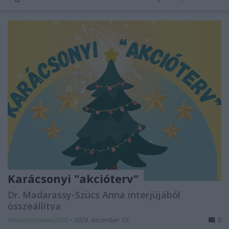
Karácsonyi "akcióterv"
Dr. Madarassy-Szücs Anna interjújából
összeállítva
NeuroHarmonia2020
•
2024. december 12.
0