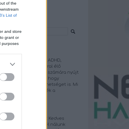
out of the
 downstream
B’s List of
resés
er and store
to grant or
ed purposes
euroharmónia
zpontunk elsősorban
gatartásproblémával, ADHD,
tizmus spektrumzavarral élő
ermekek és családjaik számára nyújt
plex segítséget, úgy, hogy
uszba helyezzük a tehetséget is. Mi
an hiszünk, hogy érték a
lönbözőség!
iss topikok
örgyi Turbuk Hegedüs:
Kedves
fia! Te nem leskelődtél nálunk