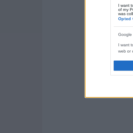
I want t
of my P
was col
Opted 
Google 
I want t
web or d
I want t
purpose
I want 
I want t
web or d
I want t
or app.
I want t