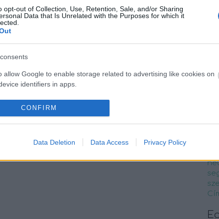
vél
neurodivergencia
Dr. Czirmai Ildikó
o opt-out of Collection, Use, Retention, Sale, and/or Sharing
gye
ersonal Data that Is Unrelated with the Purposes for which it
lected.
19:
Out
mi
C
consents
ad
o allow Google to enable storage related to advertising like cookies on
au
evice identifiers in apps.
au
Dr.
o allow my user data to be sent to Google for online advertising
CONFIRM
An
s.
eg
fel
to allow Google to send me personalized advertising.
Data Deletion
Data Access
Privacy Policy
gy
ir
o allow Google to enable storage related to analytics like cookies on
ne
evice identifiers in apps.
seg
sz
o allow Google to enable storage related to functionality of the website
Cí
E
o allow Google to enable storage related to personalization.