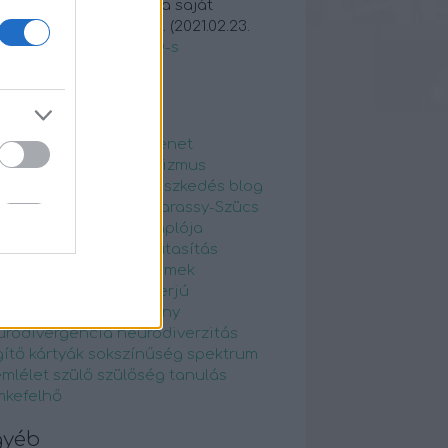
etlenül? Biztos, hogy a saját
rkőcöd volt aki ezt c...
(
2021.02.23.
05
)
Életképek az ADHD-s
ndennapokból
ímkék
hd
atipikusfejlődésmenet
DHDnapló
autista
autizmus
tizmusspektrum
beilleszkedés
blog
 Czirmai Ildikó
Dr. Madarassy-Szücs
na
egyfelnőttkliensnaplója
yperces
elfogadás
elutasítás
nőttdiagnosztika
gyermek
ermekpszichiátria
interjú
odalomterápia
karácsony
urodivergencia
neurodiverzitás
ítő kártyák
sokszínűség
spektrum
emlélet
szülő
szülőség
tanulás
mkefelhő
gyéb