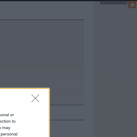
KAPCSOLAT
sonal or
ection to
ou may
 personal