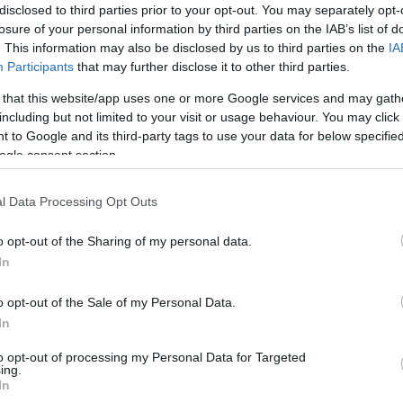
disclosed to third parties prior to your opt-out. You may separately opt-
losure of your personal information by third parties on the IAB’s list of
srétegei
. This information may also be disclosed by us to third parties on the
IA
Ke
okra a neurodivergens közösség
Participants
that may further disclose it to other third parties.
Czirmai Ildikóval
 that this website/app uses one or more Google services and may gath
including but not limited to your visit or usage behaviour. You may click 
ia2020
 to Google and its third-party tags to use your data for below specifi
N
ogle consent section.
asási ideje kb. 5-8 perc] Ahogy közeledik az évkör
Kö
– legkiemelkedőbbnek nevezhető ünnepköre, a
ma
l Data Processing Opt Outs
k, arra gondoltunk, segítenénk az ünnepi
Au
ny e köré az egyszerre bensőséges,
gy
o opt-out of the Sharing of my personal data.
 számára kihívást jelentő időszak köré…
kom
In
fók
abb
kü
o opt-out of the Sale of my Personal Data.
TOVÁBB
In
Fr
to opt-out of processing my Personal Data for Targeted
Gy
ing.
Szólj hozzá!
In
Zsó
rácsony
szemlélet
sokszínűség
neurodiverzitás