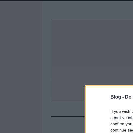
Blog -
Do 
A NEUROD
If you wish 
sensitive in
confirm you
continue se