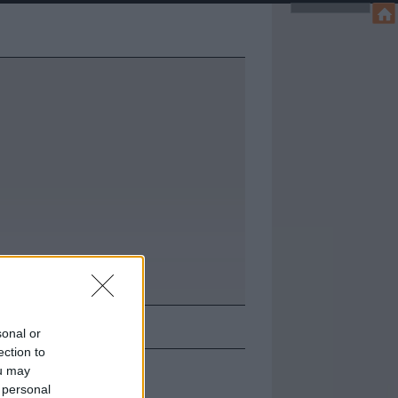
KAPCSOLAT
sonal or
ection to
ou may
 personal