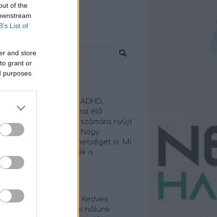
out of the
 downstream
B’s List of
resés
er and store
to grant or
ed purposes
euroharmónia
zpontunk elsősorban
gatartásproblémával, ADHD,
tizmus spektrumzavarral élő
ermekek és családjaik számára nyújt
plex segítséget, úgy, hogy
uszba helyezzük a tehetséget is. Mi
an hiszünk, hogy érték a
lönbözőség!
iss topikok
örgyi Turbuk Hegedüs:
Kedves
fia! Te nem leskelődtél nálunk