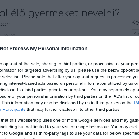
al élő gyermeket nevelni?
Ke
tban
ia2020
N
Not Process My Personal Information
eket nevelni, még évek tapasztalatával
önnyű feladat. Szülőként a sok öröm mellett,
Kö
s megújuló kihívásokra is érdemes
to opt-out of the sale, sharing to third parties, or processing of your per
ma
ikkünkben a Neuroharmónia Fejlesztőközpont
formation for targeted advertising by us, please use the below opt-out s
Au
ajdonosa, Szabó Zsófia számol be saját
r selection. Please note that after your opt-out request is processed y
gy
eing interest-based ads based on personal information utilized by us or
kom
disclosed to third parties prior to your opt-out. You may separately opt-
fók
losure of your personal information by third parties on the IAB’s list of
abb
. This information may also be disclosed by us to third parties on the
IA
kü
TOVÁBB
Participants
that may further disclose it to other third parties.
Fr
 that this website/app uses one or more Google services and may gath
including but not limited to your visit or usage behaviour. You may click 
Gy
Szólj hozzá!
 to Google and its third-party tags to use your data for below specifi
Zsó
ermek
elfogadás
elutasítás
sokszínűség
adhd