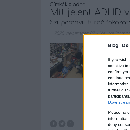
Címkék
»
adhd
Mit jelent ADHD-v
Szuperanyu turbó fokoza
2020. december 09.
-
NeuroHarmon
Blog -
Do 
Egy ADHD-s gyerm
felvértezve sem k
folyton változó é
If you wish 
berendezkedni. C
sensitive in
egyik alapító-tul
confirm you
continue se
tapasztalatairól…
information 
further disc
participants
Downstream 
Please note
information 
deny consent
blog
szülő
gy