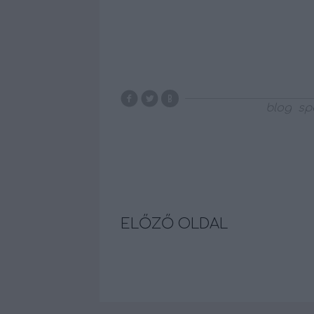
blog
sp
ELŐZŐ OLDAL