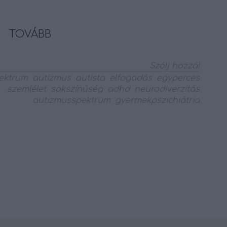
TOVÁBB
Szólj hozzá!
ektrum
autizmus
autista
elfogadás
egyperces
szemlélet
sokszínűség
adhd
neurodiverzitás
autizmusspektrum
gyermekpszichiátria