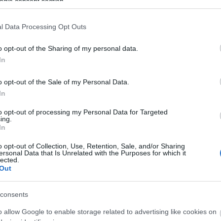
ogle consent section.
vél
szülőség
neurodiverzitás
gyermekpszichiátria
gye
neurodivergencia
19:
l Data Processing Opt Outs
mi
o opt-out of the Sharing of my personal data.
C
a régi képre: ez a mi
In
ad
au
o opt-out of the Sale of my Personal Data.
etőségként tekinteni a diagnózisra?
au
In
Dr.
ia2020
to opt-out of processing my Personal Data for Targeted
An
ing.
eg
In
indennapi Pszichológia Magazinban jelent meg,
fel
változatlan formában közöljük.Szerző: Dr.
gy
o opt-out of Collection, Use, Retention, Sale, and/or Sharing
ersonal Data that Is Unrelated with the Purposes for which it
Anna, gyermek- és ifjúságpszichiáter
ir
lected.
ne
 Vadaskert Kórház és Szakambulancia Új szemmel
Out
seg
pre: ez ami alkotásunk. …
sz
consents
Cí
o allow Google to enable storage related to advertising like cookies on
E
TOVÁBB