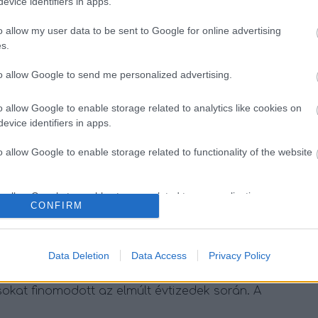
evice identifiers in apps.
o allow my user data to be sent to Google for online advertising
Szólj hozzá!
s.
spektrum
autizmus
autista
gyermek
elfogadás
let
elutasítás
beilleszkedés
sokszínűség
adhd
to allow Google to send me personalized advertising.
pektrum
gyermekpszichiátria
neurodivergencia
o allow Google to enable storage related to analytics like cookies on
evice identifiers in apps.
ektrumok
o allow Google to enable storage related to functionality of the website
zichiátria?
o allow Google to enable storage related to personalization.
2020
CONFIRM
élet A gyermekpszichiátria szó sokak számára
o allow Google to enable storage related to security, including
 súlyos betegségekkel foglalkozó orvosi
cation functionality and fraud prevention, and other user protection.
Data Deletion
Data Access
Privacy Policy
 A valóságban azonban az idegrendszeri
y a pszichiátriai kórképekről való
kat finomodott az elmúlt évtizedek során. A