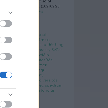
etlenül? Biztos, hogy a saját
rkőcöd volt aki ezt c...
(
2021.02.23.
05
)
Életképek az ADHD-s
ndennapokból
ímkék
hd
atipikusfejlődésmenet
DHDnapló
autista
autizmus
tizmusspektrum
beilleszkedés
blog
 Czirmai Ildikó
Dr. Madarassy-Szücs
na
egyfelnőttkliensnaplója
yperces
elfogadás
elutasítás
nőttdiagnosztika
gyermek
ermekpszichiátria
interjú
odalomterápia
karácsony
urodivergencia
neurodiverzitás
ítő kártyák
sokszínűség
spektrum
emlélet
szülő
szülőség
tanulás
mkefelhő
gyéb