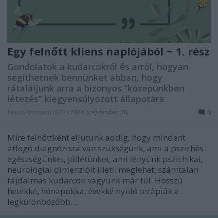
Egy felnőtt kliens naplójából ~ 1. rész
Gondolatok a kudarcokról és arról, hogyan
segíthetnek bennünket abban, hogy
rátaláljunk arra a bizonyos “közepünkben
létezés” kiegyensúlyozott állapotára
NeuroHarmonia2020
•
2024. szeptember 20.
0
Mire felnőttként eljutunk addig, hogy mindent
átfogó diagnózisra van szükségünk, ami a pszichés
egészségünket, jóllétünket, ami lényünk pszichikai,
neurológiai dimenzióit illeti, meglehet, számtalan
fájdalmas kudarcon vagyunk már túl. Hosszú
hetekké, hónapokká, évekké nyúló terápiák a
legkülönbözőbb…