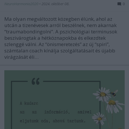
NeuroHarmonia2020
•
2024. október 08.
0
Ma olyan megváltozott közegben élünk, ahol az
utcán a tizenévesek arról beszélnek, nem akarnak
“traumabondingolni”. A pszichológiai terminusok
beszivárogtak a hétköznapokba és elkezdtek
szlenggé válni. Az “önismeretezés” az új “spiri”,
számtalan coach kínálja szolgáltatásait és újabb
virágzását éli…