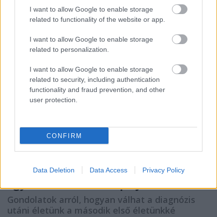
matricákon, tetkók tömkelegén és kitűzökön
I want to allow Google to enable storage
láthattuk város- és…
related to functionality of the website or app.
I want to allow Google to enable storage
related to personalization.
I want to allow Google to enable storage
related to security, including authentication
functionality and fraud prevention, and other
user protection.
CONFIRM
Data Deletion
Data Access
Privacy Policy
Egy felnőtt kliens naplójából ~ 2. rész
Gondolatok arról, hogyan válhat a diagnózis
utáni életünk a második első életünkké