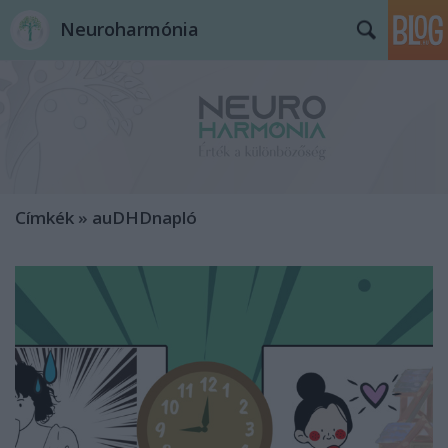
Neuroharmónia
Címkék
»
auDHDnapló