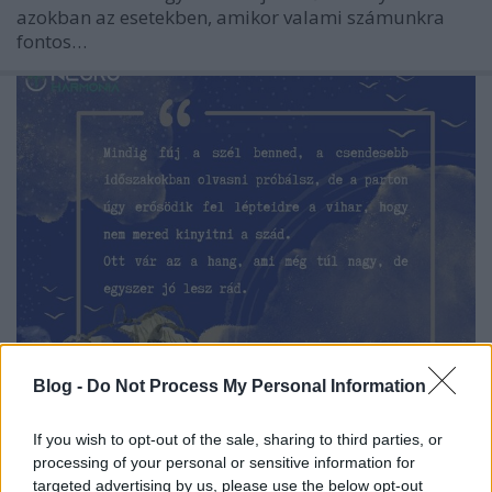
azokban az esetekben, amikor valami számunkra
fontos…
Blog -
Do Not Process My Personal Information
“Ott vár az a hang, ami még túl
If you wish to opt-out of the sale, sharing to third parties, or
nagy, de egyszer jó lesz rád.”
processing of your personal or sensitive information for
Egy felnőtt kliens naplójából: Gondolatok a
targeted advertising by us, please use the below opt-out