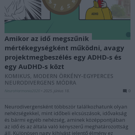
Amikor az idő megszűnik
mértékegységként működni, avagy
projektmegbeszélés egy ADHD-s és
egy AuDHD-s közt
KOMIKUS, MODERN ÖRKÉNY-EGYPERCES
NEURODIVERGENS MÓDRA
NeuroHarmonia2020
•
2025. június 18.
0
Neurodivergensként többször találkozhatunk olyan
nehézségekkel, mint időbeli elcsúszások, idővakság
és bármi egyéb nehézség, aminek középpontjában
az idő és az általa való kényszerű meghatározottság
áll. Különösen nagy kihívást jelentő élmény ez