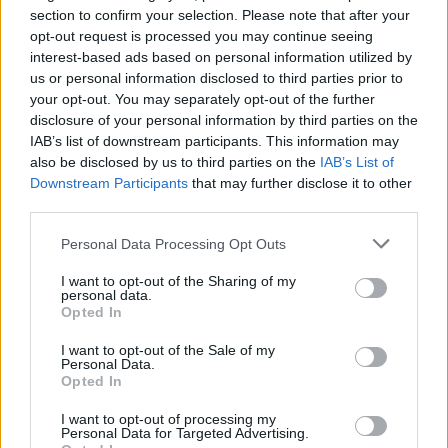
diagnózis utáni gyászfolyamatról későn
section to confirm your selection. Please note that after your
diagnosztizált AuDHD-s szemmel
opt-out request is processed you may continue seeing
interest-based ads based on personal information utilized by
NeuroHarmonia2020
•
2024. december 04.
0
us or personal information disclosed to third parties prior to
your opt-out. You may separately opt-out of the further
Bambusz I Tóth Réka Ágnes Ugyanaz a kakas
disclosure of your personal information by third parties on the
minden éjfélkor.Valószínűleg a kék volt még éjjel
IAB’s list of downstream participants. This information may
isolyan megtévesztő, mint egy időbenfeladott
also be disclosed by us to third parties on the
IAB’s List of
képeslap: legyőz távolságot,átaludt estéket, fel nem
Downstream Participants
that may further disclose it to other
kapcsoltlámpát. Centiket, amikkel másokatkötsz
third parties.
össze nem létező emlékeiddel.Felveszed a sötét
Please note that this website/app uses one or more Google
Personal Data Processing Opt Outs
légzési…
services and may gather and store information including but
not limited to your visit or usage behaviour. You may click to
I want to opt-out of the Sharing of my
personal data.
grant or deny consent to Google and its third-party tags to
Opted In
use your data for below specified purposes in below Google
consent section.
I want to opt-out of the Sale of my
Personal Data.
Opted In
I want to opt-out of processing my
Personal Data for Targeted Advertising.