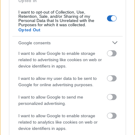
Opted In
I want to opt-out of Collection, Use,
Retention, Sale, and/or Sharing of my
Personal Data that Is Unrelated with the
Purposes for which it was collected.
Opted Out
Google consents
“Régen azt hittem, én vagyok a
I want to allow Google to enable storage
legfurcsább ember a Földön…”
related to advertising like cookies on web or
Egy felnőtt kliens naplójából: Gondolatok a
device identifiers in apps.
társas kapcsolatokról későn diagnosztizált
AuDHD-s szemmel
I want to allow my user data to be sent to
Google for online advertising purposes.
NeuroHarmonia2020
•
2024. november 27.
0
I want to allow Google to send me
Nagyjából 24 éves korom körül találkoztam Frida
personalized advertising.
Kahloval, abban a bizonyos Salma Hayek
főszereplésével készült filmben. Ez még jóval azelőtt
I want to allow Google to enable storage
volt, hogy Fridát felkapta volna a popkultúra és
related to analytics like cookies on web or
arcát lépten-nyomon vászontáskákon, gerilla art
device identifiers in apps.