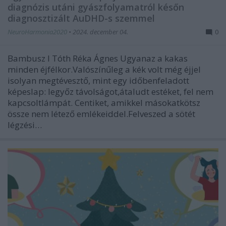
diagnózis utáni gyászfolyamatról későn
diagnosztizált AuDHD-s szemmel
NeuroHarmonia2020
•
2024. december 04.
0
Bambusz I Tóth Réka Ágnes Ugyanaz a kakas
minden éjfélkor.Valószínűleg a kék volt még éjjel
isolyan megtévesztő, mint egy időbenfeladott
képeslap: legyőz távolságot,átaludt estéket, fel nem
kapcsoltlámpát. Centiket, amikkel másokatkötsz
össze nem létező emlékeiddel.Felveszed a sötét
légzési…