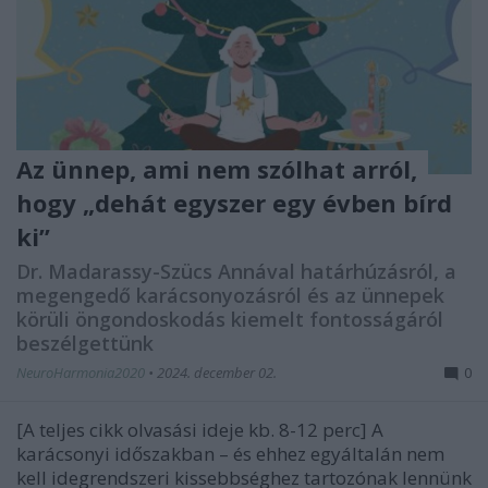
Az ünnep, ami nem szólhat arról,
hogy „dehát egyszer egy évben bírd
ki”
Dr. Madarassy-Szücs Annával határhúzásról, a
megengedő karácsonyozásról és az ünnepek
körüli öngondoskodás kiemelt fontosságáról
beszélgettünk
NeuroHarmonia2020
•
2024. december 02.
0
[A teljes cikk olvasási ideje kb. 8-12 perc] A
karácsonyi időszakban – és ehhez egyáltalán nem
kell idegrendszeri kissebbséghez tartozónak lennünk