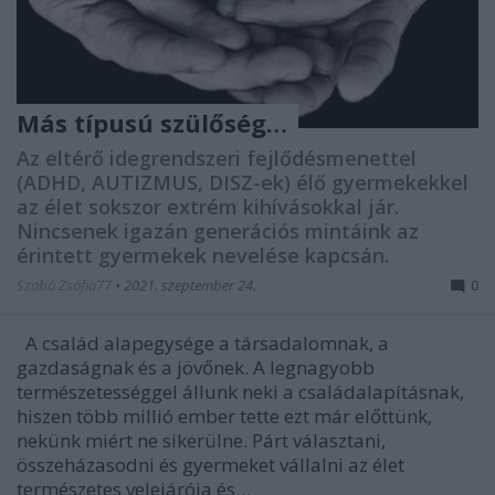
Más típusú szülőség…
Az eltérő idegrendszeri fejlődésmenettel
(ADHD, AUTIZMUS, DISZ-ek) élő gyermekekkel
az élet sokszor extrém kihívásokkal jár.
Nincsenek igazán generációs mintáink az
érintett gyermekek nevelése kapcsán.
Szabó Zsófia77
•
2021. szeptember 24.
0
A család alapegysége a társadalomnak, a
gazdaságnak és a jövőnek. A legnagyobb
természetességgel állunk neki a családalapításnak,
hiszen több millió ember tette ezt már előttünk,
nekünk miért ne sikerülne. Párt választani,
összeházasodni és gyermeket vállalni az élet
természetes velejárója és…