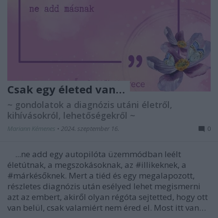
Csak egy életed van…
~ gondolatok a diagnózis utáni életről,
kihívásokról, lehetőségekről ~
Mariann Kémenes
•
2024. szeptember 16.
0
...ne add egy autopilóta üzemmódban leélt
életútnak, a megszokásoknak, az #illikeknek, a
#márkésőknek. Mert a tiéd és egy megalapozott,
részletes diagnózis után esélyed lehet megismerni
azt az embert, akiről olyan régóta sejtetted, hogy ott
van belül, csak valamiért nem éred el. Most itt van…