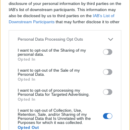
disclosure of your personal information by third parties on the
IAB’s list of downstream participants. This information may
also be disclosed by us to third parties on the
IAB’s List of
Downstream Participants
that may further disclose it to other
third parties.
Please note that this website/app uses one or more Google
Personal Data Processing Opt Outs
services and may gather and store information including but
not limited to your visit or usage behaviour. You may click to
I want to opt-out of the Sharing of my
personal data.
grant or deny consent to Google and its third-party tags to
Opted In
"Ez egy állapot, ami sosem állapodik
use your data for below specified purposes in below Google
meg"
consent section.
I want to opt-out of the Sale of my
Personal Data.
A diagnosztikai folyamat: egy kihívásokkal teli,
Opted In
nehéz önismereti út
I want to opt-out of processing my
NeuroHarmonia2020
•
2024. október 02.
0
Personal Data for Targeted Advertising.
Opted In
Elindulni azon az úton, amit egy diagnosztikai
I want to opt-out of Collection, Use,
Retention, Sale, and/or Sharing of my
folyamat jelent...kicsit hasonlít talán ahhoz, mint
Personal Data that Is Unrelated with the
amikor Dorothy házát felkapja a forgószél és Kansas
Purposes for which it was collected.
elszáll alóla. Azonban a helyre, ahová kerül, nem
Opted Out