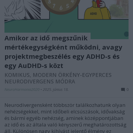
Amikor az idő megszűnik
mértékegységként működni, avagy
projektmegbeszélés egy ADHD-s és
egy AuDHD-s közt
KOMIKUS, MODERN ÖRKÉNY-EGYPERCES
NEURODIVERGENS MÓDRA
NeuroHarmonia2020
•
2025. június 18.
0
Neurodivergensként többször találkozhatunk olyan
nehézségekkel, mint időbeli elcsúszások, idővakság
és bármi egyéb nehézség, aminek középpontjában
az idő és az általa való kényszerű meghatározottság
áll. Különösen nagy kihívást jelentő élmény ez