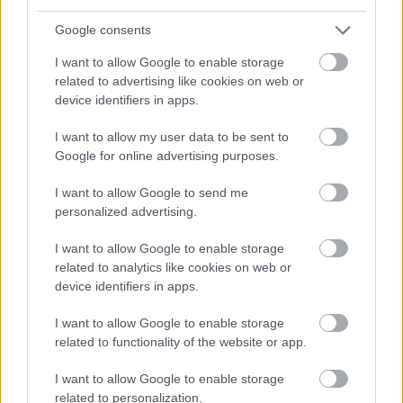
egyedül jut el, hiszen vele van Toto kutya és
Google consents
Csodaországban is hamar barátokra, társakra és
egy…
I want to allow Google to enable storage
related to advertising like cookies on web or
device identifiers in apps.
I want to allow my user data to be sent to
Google for online advertising purposes.
I want to allow Google to send me
personalized advertising.
I want to allow Google to enable storage
related to analytics like cookies on web or
device identifiers in apps.
I want to allow Google to enable storage
related to functionality of the website or app.
Egy felnőtt kliens naplójából ~ 1. rész
I want to allow Google to enable storage
related to personalization.
Gondolatok a kudarcokról és arról, hogyan