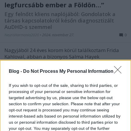
legfurcsább ember a Földön…”
Egy felnőtt kliens naplójából: Gondolatok a
társas kapcsolatokról későn diagnosztizált
AuDHD-s szemmel
NeuroHarmonia2020
•
2024. november 27.
0
Nagyjából 24 éves korom körül találkoztam Frida
Kahloval, abban a bizonyos Salma Hayek
főszereplésével készült filmben. Ez még jóval azelőtt
volt, hogy Fridát felkapta volna a popkultúra és
Blog -
Do Not Process My Personal Information
arcát lépten-nyomon vászontáskákon, gerilla art
matricákon, tetkók tömkelegén és kitűzökön
If you wish to opt-out of the sale, sharing to third parties, or
láthattuk város- és…
processing of your personal or sensitive information for
targeted advertising by us, please use the below opt-out
section to confirm your selection. Please note that after your
opt-out request is processed you may continue seeing
interest-based ads based on personal information utilized by
us or personal information disclosed to third parties prior to
your opt-out. You may separately opt-out of the further