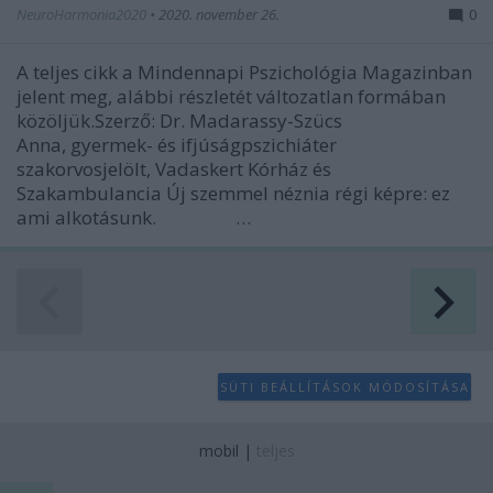
NeuroHarmonia2020
•
2020. november 26.
0
A teljes cikk a Mindennapi Pszichológia Magazinban
jelent meg, alábbi részletét változatlan formában
közöljük.Szerző: Dr. Madarassy-Szücs
Anna, gyermek- és ifjúságpszichiáter
szakorvosjelölt, Vadaskert Kórház és
Szakambulancia Új szemmel néznia régi képre: ez
ami alkotásunk. …
SÜTI BEÁLLÍTÁSOK MÓDOSÍTÁSA
mobil
|
teljes