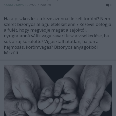
Szabó Zsófia77
•
2022. június 20.
0
Ha a piszkos lesz a keze azonnal le kell törölni? Nem
szeret bizonyos állagú ételeket enni? Kezével befogja
a fülét, hogy megvédje magát a zajoktól,
nyugtalanná válik vagy zavart lesz a viselkedése, ha
sok a zaj körülötte? Vigasztalhatatlan, ha jön a
hajmosás, körömvágás? Bizonyos anyagokból
készült…