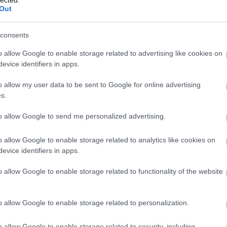
Out
val határhúzásról, a megengedő
nnepek körüli öngondoskodás kiemelt
consents
nk
o allow Google to enable storage related to advertising like cookies on
nia2020
evice identifiers in apps.
asási ideje kb. 8-12 perc] A karácsonyi időszakban
o allow my user data to be sent to Google for online advertising
alán nem kell idegrendszeri kissebbséghez
s.
k – mind rengeteg külső és belső vagy belsővé
t) nyomásnak lehetünk kitéve. Legyen
to allow Google to send me personalized advertising.
yen körbelátogatva a rokonság, legyen…
o allow Google to enable storage related to analytics like cookies on
evice identifiers in apps.
TOVÁBB
o allow Google to enable storage related to functionality of the website
Szólj hozzá!
o allow Google to enable storage related to personalization.
rácsony
autizmus
sokszínűség
adhd
szülőség
s
autizmusspektrum
Dr. Madarassy-Szücs Anna
o allow Google to enable storage related to security, including