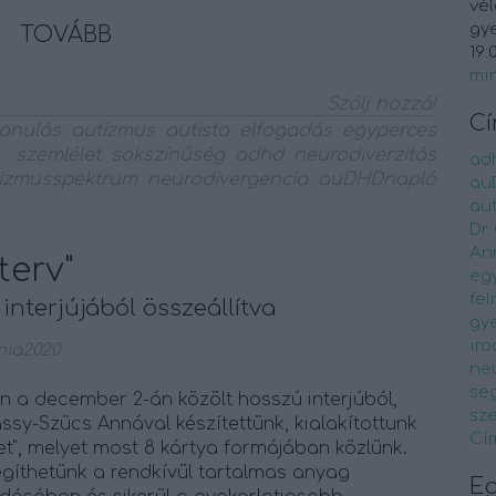
vél
gye
TOVÁBB
19:
mi
Szólj hozzá!
C
tanulás
autizmus
autista
elfogadás
egyperces
szemlélet
sokszínűség
adhd
neurodiverzitás
ad
izmusspektrum
neurodivergencia
auDHDnapló
au
au
Dr.
An
terv"
eg
fel
nterjújából összeállítva
gy
ir
ia2020
ne
seg
n a december 2-án közölt hosszú interjúból,
sz
sy-Szücs Annával készítettünk, kialakítottunk
Cí
vet", melyet most 8 kártya formájában közlünk.
egíthetünk a rendkívül tartalmas anyag
E