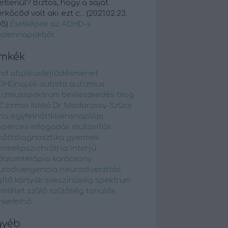
etlenül? Biztos, hogy a saját
rkőcöd volt aki ezt c...
(
2021.02.23.
05
)
Életképek az ADHD-s
ndennapokból
ímkék
hd
atipikusfejlődésmenet
DHDnapló
autista
autizmus
tizmusspektrum
beilleszkedés
blog
 Czirmai Ildikó
Dr. Madarassy-Szücs
na
egyfelnőttkliensnaplója
yperces
elfogadás
elutasítás
nőttdiagnosztika
gyermek
ermekpszichiátria
interjú
odalomterápia
karácsony
urodivergencia
neurodiverzitás
ítő kártyák
sokszínűség
spektrum
emlélet
szülő
szülőség
tanulás
mkefelhő
gyéb