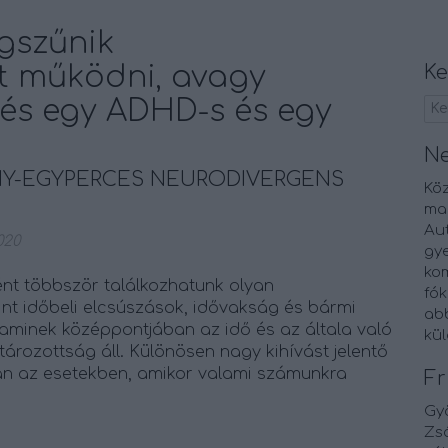
gszűnik
t működni, avagy
Ke
és egy ADHD-s és egy
N
NY-EGYPERCES NEURODIVERGENS
Kö
ma
Au
020
gy
kom
nt többször találkozhatunk olyan
fók
nt időbeli elcsúszások, idővakság és bármi
abb
aminek középpontjában az idő és az általa való
kü
rozottság áll. Különösen nagy kihívást jelentő
n az esetekben, amikor valami számunkra
Fr
Gy
Zsó