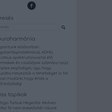
resés
euroharmónia
zpontunk elsősorban
gatartásproblémával, ADHD,
tizmus spektrumzavarral élő
ermekek és családjaik számára nyújt
plex segítséget, úgy, hogy
uszba helyezzük a tehetséget is. Mi
an hiszünk, hogy érték a
lönbözőség!
iss topikok
örgyi Turbuk Hegedüs:
Kedves
fia! Te nem leskelődtél nálunk