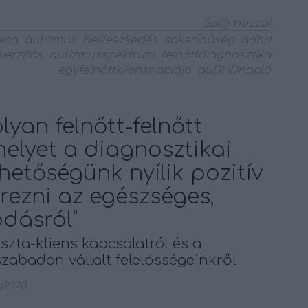
Szólj hozzá!
log
autizmus
beilleszkedés
sokszínűség
adhd
verzitás
autizmusspektrum
felnőttdiagnosztika
egyfelnőttkliensnaplója
auDHDnapló
lyan felnőtt-felnőtt
elyet a diagnosztikai
ehetőségünk nyílik pozitív
rezni az egészséges,
dásról"
zta-kliens kapcsolatról és a
szabadon vállalt felelősségeinkről
2020