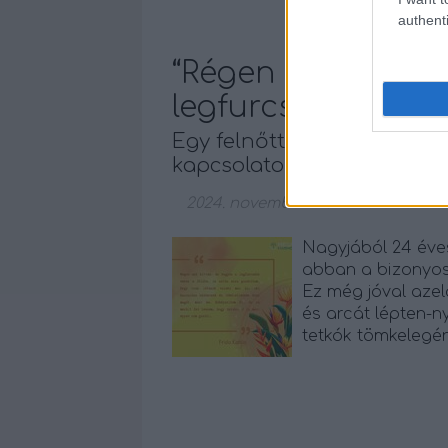
authenti
“Régen azt hittem
legfurcsább embe
Egy felnőtt kliens naplójá
kapcsolatokról későn dia
2024. november 27.
-
NeuroHarmon
Nagyjából 24 éves
abban a bizonyos
Ez még jóval azel
és arcát lépten-n
tetkók tömkelegén