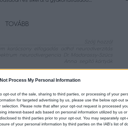
ásában és sikerül a gyakorlatiasabb…
TOVÁBB
Szólj hozzá!
um
karácsony
elfogadás
adhd
neurodiverzitás
pektrum
neurodivergencia
Dr. Madarassy-Szücs
Anna
segítő kártyák
Not Process My Personal Information
g, ami még túl nagy, de
.”
to opt-out of the sale, sharing to third parties, or processing of your per
formation for targeted advertising by us, please use the below opt-out s
ból: Gondolatok a diagnózis utáni
r selection. Please note that after your opt-out request is processed y
iagnosztizált AuDHD-s szemmel
eing interest-based ads based on personal information utilized by us or
disclosed to third parties prior to your opt-out. You may separately opt-
nia2020
losure of your personal information by third parties on the IAB’s list of