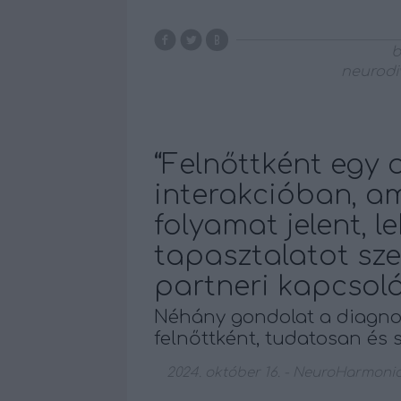
b
neurodi
“Felnőttként egy o
interakcióban, am
folyamat jelent, l
tapasztalatot sze
partneri kapcsoló
Néhány gondolat a diagnos
felnőttként, tudatosan és 
2024. október 16.
-
NeuroHarmonia