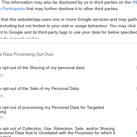
. This information may also be disclosed by us to third parties on the
IA
Réka Ágnes Ugyanaz a kakas minden
Participants
that may further disclose it to other third parties.
leg a kék volt még éjjel isolyan megtévesztő,
 that this website/app uses one or more Google services and may gath
ladott képeslap: legyőz távolságot,átaludt
including but not limited to your visit or usage behaviour. You may click 
kapcsoltlámpát. Centiket, amikkel másokatkötsz
 to Google and its third-party tags to use your data for below specifi
emlékeiddel.Felveszed a sötét légzési…
ogle consent section.
l Data Processing Opt Outs
TOVÁBB
o opt-out of the Sharing of my personal data.
In
Szólj hozzá!
rum
autizmus
autista
adhd
autizmusspektrum
o opt-out of the Sale of my Personal Data.
omterápia
neurodivergencia
felnőttdiagnosztika
In
iensnaplója
auDHDnapló
atipikusfejlődésmenet
to opt-out of processing my Personal Data for Targeted
ing.
In
 szólhat arról, hogy
o opt-out of Collection, Use, Retention, Sale, and/or Sharing
ersonal Data that Is Unrelated with the Purposes for which it
y évben bírd ki”
lected.