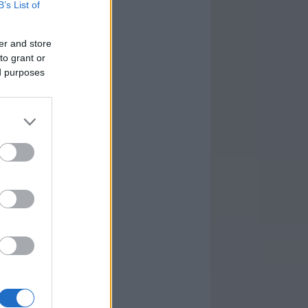
B’s List of
er and store
to grant or
ed purposes