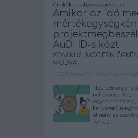
Címkék
»
autizmusspektrum
Amikor az idő me
mértékegységkén
projektmegbeszél
AuDHD-s közt
KOMIKUS, MODERN ÖRKÉ
MÓDRA
2025. június 18.
-
NeuroHarmonia2
Neurodivergenské
nehézségekkel, mi
egyéb nehézség, 
kényszerű meghatá
élmény ez azokba
fontos…