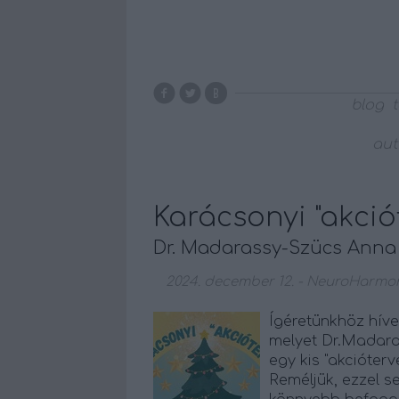
blog
aut
Karácsonyi "akció
Dr. Madarassy-Szücs Anna i
2024. december 12.
-
NeuroHarmon
Ígéretünkhöz híve
melyet Dr.Madaras
egy kis "akcióter
Reméljük, ezzel s