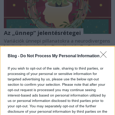
Az „ünnep” jelentésrétegei
Variációk ünnepi pillanatokra a neurodivergens
közösség tagjaival ~ Beszélgetés Dr. Czirmai
Ildikóval
Blog -
Do Not Process My Personal Information
NeuroHarmonia2020
•
2024. december 21.
0
If you wish to opt-out of the sale, sharing to third parties, or
[A teljes cikk olvasási ideje kb. 5-8 perc] Ahogy
processing of your personal or sensitive information for
közeledik az évkör – sokak számára –
targeted advertising by us, please use the below opt-out
legkiemelkedőbbnek nevezhető ünnepköre, a
section to confirm your selection. Please note that after your
karácsonyi időszak, arra gondoltunk, segítenénk az
opt-out request is processed you may continue seeing
ünnepi hangolódást néhány e köré az egyszerre
interest-based ads based on personal information utilized by
bensőséges, ugyanakkor sokak számára kihívást
us or personal information disclosed to third parties prior to
jelentő időszak köré…
your opt-out. You may separately opt-out of the further
disclosure of your personal information by third parties on the