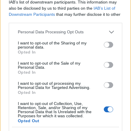
IAB’s list of downstream participants. This information may
also be disclosed by us to third parties on the
IAB’s List of
Downstream Participants
that may further disclose it to other
third parties.
Please note that this website/app uses one or more Google
Personal Data Processing Opt Outs
services and may gather and store information including but
not limited to your visit or usage behaviour. You may click to
I want to opt-out of the Sharing of my
personal data.
grant or deny consent to Google and its third-party tags to
Opted In
use your data for below specified purposes in below Google
consent section.
I want to opt-out of the Sale of my
Personal Data.
Opted In
I want to opt-out of processing my
Personal Data for Targeted Advertising.
Karácsonyi "akcióterv"
Opted In
Dr. Madarassy-Szücs Anna interjújából
I want to opt-out of Collection, Use,
összeállítva
Retention, Sale, and/or Sharing of my
Personal Data that Is Unrelated with the
NeuroHarmonia2020
•
2024. december 12.
0
Purposes for which it was collected.
Opted Out
Ígéretünkhöz híven a december 2-án közölt hosszú