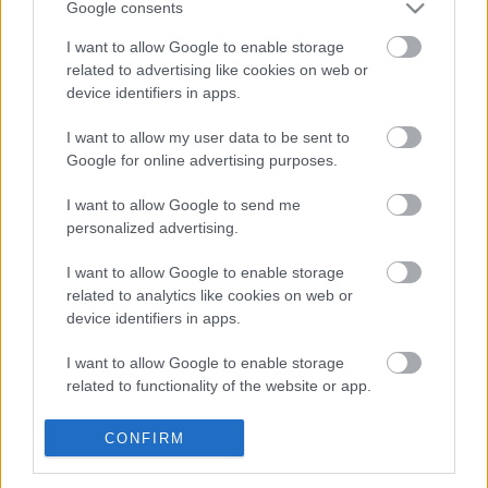
Google consents
interjúból, melyet Dr.Madarassy-Szücs Annával
készítettünk, kialakítottunk egy kis "akciótervet",
I want to allow Google to enable storage
melyet most 8 kártya formájában közlünk. Reméljük,
related to advertising like cookies on web or
ezzel segíthetünk a rendkívül tartalmas anyag
device identifiers in apps.
könnyebb befogadásában és sikerül a
gyakorlatiasabb…
I want to allow my user data to be sent to
Google for online advertising purposes.
I want to allow Google to send me
personalized advertising.
I want to allow Google to enable storage
related to analytics like cookies on web or
device identifiers in apps.
I want to allow Google to enable storage
related to functionality of the website or app.
I want to allow Google to enable storage
CONFIRM
related to personalization.