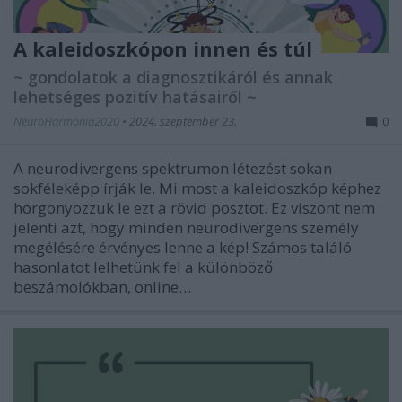
A kaleidoszkópon innen és túl
~ gondolatok a diagnosztikáról és annak
lehetséges pozitív hatásairől ~
NeuroHarmonia2020
•
2024. szeptember 23.
0
A neurodivergens spektrumon létezést sokan
sokféleképp írják le. Mi most a kaleidoszkóp képhez
horgonyozzuk le ezt a rövid posztot. Ez viszont nem
jelenti azt, hogy minden neurodivergens személy
megélésére érvényes lenne a kép! Számos találó
hasonlatot lelhetünk fel a különböző
beszámolókban, online…