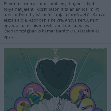
Elindulni azon az úton, amit egy diagnosztikai
folyamat jelent...kicsit hasonlít talán ahhoz, mint
amikor Dorothy házát felkapja a forgószél és Kansas
elszáll alóla. Azonban a helyre, ahová kerül, nem
egyedül jut el, hiszen vele van Toto kutya és
Csodaországban is hamar barátokra, társakra és
egy…