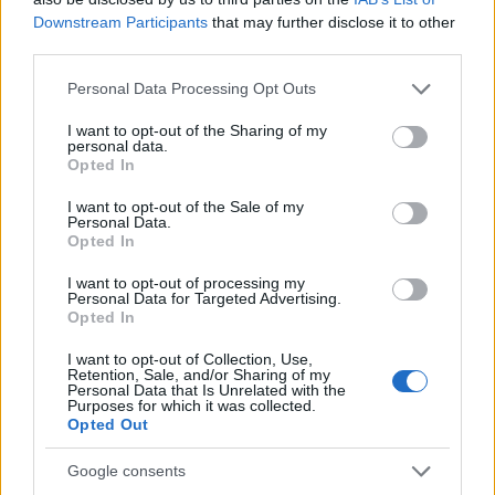
Downstream Participants
that may further disclose it to other
third parties.
Iránytű az úthoz
Please note that this website/app uses one or more Google
Personal Data Processing Opt Outs
services and may gather and store information including but
~ Mondatok, amelyek segíthetnek a tájolásban
not limited to your visit or usage behaviour. You may click to
I want to opt-out of the Sharing of my
~
personal data.
grant or deny consent to Google and its third-party tags to
Opted In
NeuroHarmonia2020
•
2024. október 22.
0
use your data for below specified purposes in below Google
consent section.
I want to opt-out of the Sale of my
Personal Data.
A szemléletünket bemutató posztban már megjelent
Opted In
egyszer ez az idézet, most azonban visszatérnénk rá
még egy rövid gondolatsor erejéig, mert a vándorlás
I want to opt-out of processing my
Personal Data for Targeted Advertising.
motívuma összekapcsolódhat a türelmes, a kíváncsi,
Opted In
a felfedező, a kincskereső - átvitt vagy konkrét
értelmű - attitűddel is. Mennyi regényt,…
I want to opt-out of Collection, Use,
Retention, Sale, and/or Sharing of my
Personal Data that Is Unrelated with the
Purposes for which it was collected.
Opted Out
Google consents