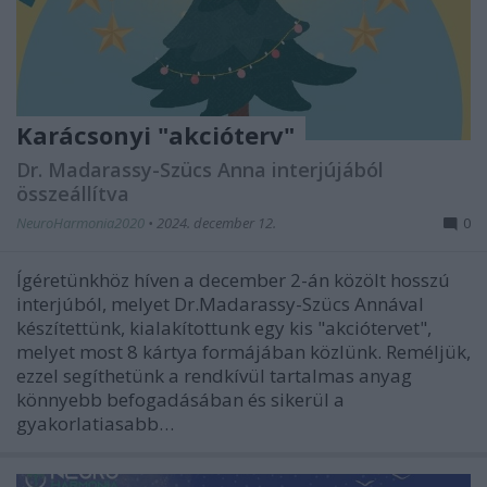
Karácsonyi "akcióterv"
Dr. Madarassy-Szücs Anna interjújából
összeállítva
NeuroHarmonia2020
•
2024. december 12.
0
Ígéretünkhöz híven a december 2-án közölt hosszú
interjúból, melyet Dr.Madarassy-Szücs Annával
készítettünk, kialakítottunk egy kis "akciótervet",
melyet most 8 kártya formájában közlünk. Reméljük,
ezzel segíthetünk a rendkívül tartalmas anyag
könnyebb befogadásában és sikerül a
gyakorlatiasabb…