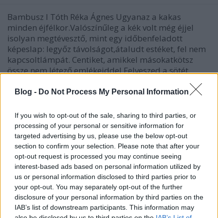
Bambusz I Tóth Réka Ágnes Ugyanaz a kakas
minden éjfélkor.Valószínűleg a kék volt még éjjel
isolyan megtévesztő, mint egy időbenfeladott
képeslap: legyőz távolságot,átaludt estéket, fel nem
kapcsoltlámpát. Centiket, amikkel másokatkötsz
össze nem létező emlékeiddel.Felveszed a sötét
légzési…
Blog -
Do Not Process My Personal Information
If you wish to opt-out of the sale, sharing to third parties, or
processing of your personal or sensitive information for
targeted advertising by us, please use the below opt-out
section to confirm your selection. Please note that after your
opt-out request is processed you may continue seeing
interest-based ads based on personal information utilized by
us or personal information disclosed to third parties prior to
your opt-out. You may separately opt-out of the further
disclosure of your personal information by third parties on the
IAB’s list of downstream participants. This information may
also be disclosed by us to third parties on the
IAB’s List of