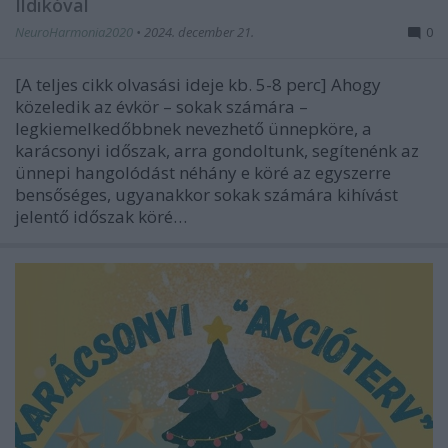
Ildikóval
NeuroHarmonia2020
•
2024. december 21.
0
[A teljes cikk olvasási ideje kb. 5-8 perc] Ahogy
közeledik az évkör – sokak számára –
legkiemelkedőbbnek nevezhető ünnepköre, a
karácsonyi időszak, arra gondoltunk, segítenénk az
ünnepi hangolódást néhány e köré az egyszerre
bensőséges, ugyanakkor sokak számára kihívást
jelentő időszak köré…