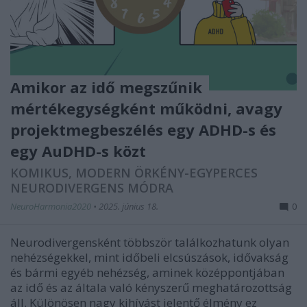
Amikor az idő megszűnik
mértékegységként működni, avagy
projektmegbeszélés egy ADHD-s és
egy AuDHD-s közt
KOMIKUS, MODERN ÖRKÉNY-EGYPERCES
NEURODIVERGENS MÓDRA
NeuroHarmonia2020
•
2025. június 18.
0
Neurodivergensként többször találkozhatunk olyan
nehézségekkel, mint időbeli elcsúszások, idővakság
és bármi egyéb nehézség, aminek középpontjában
az idő és az általa való kényszerű meghatározottság
áll. Különösen nagy kihívást jelentő élmény ez