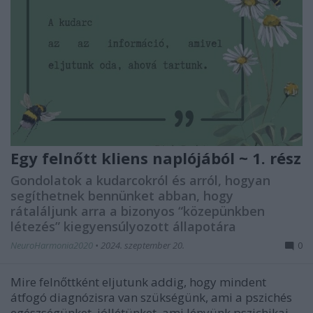
Egy felnőtt kliens naplójából ~ 1. rész
Gondolatok a kudarcokról és arról, hogyan
segíthetnek bennünket abban, hogy
rátaláljunk arra a bizonyos “közepünkben
létezés” kiegyensúlyozott állapotára
NeuroHarmonia2020
•
2024. szeptember 20.
0
Mire felnőttként eljutunk addig, hogy mindent
átfogó diagnózisra van szükségünk, ami a pszichés
egészségünket, jóllétünket, ami lényünk pszichikai,