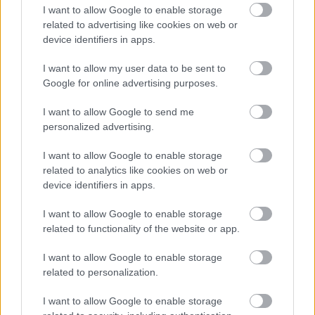
I want to allow Google to enable storage
related to advertising like cookies on web or
device identifiers in apps.
I want to allow my user data to be sent to
Google for online advertising purposes.
I want to allow Google to send me
personalized advertising.
“Felnőttként egy olyan felnőtt-
I want to allow Google to enable storage
related to analytics like cookies on web or
felnőtt interakcióban, amelyet a
device identifiers in apps.
diagnosztikai folyamat jelent,
I want to allow Google to enable storage
lehetőségünk nyílik pozitív
related to functionality of the website or app.
tapasztalatot szerezni az egészséges,
I want to allow Google to enable storage
partneri kapcsolódásról"
related to personalization.
Néhány gondolat a diagnoszta-kliens
I want to allow Google to enable storage
kapcsolatról és a felnőttként, tudatosan és