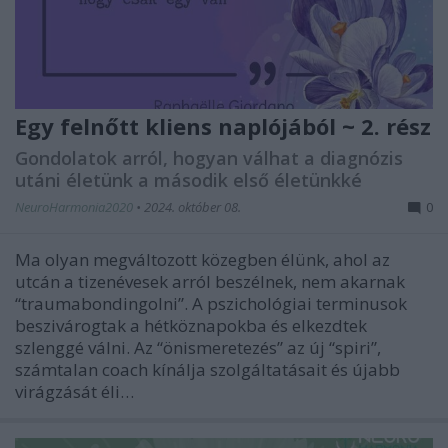
Egy felnőtt kliens naplójából ~ 2. rész
Gondolatok arról, hogyan válhat a diagnózis
utáni életünk a második első életünkké
NeuroHarmonia2020
•
2024. október 08.
0
Ma olyan megváltozott közegben élünk, ahol az
utcán a tizenévesek arról beszélnek, nem akarnak
“traumabondingolni”. A pszichológiai terminusok
beszivárogtak a hétköznapokba és elkezdtek
szlenggé válni. Az “önismeretezés” az új “spiri”,
számtalan coach kínálja szolgáltatásait és újabb
virágzását éli…