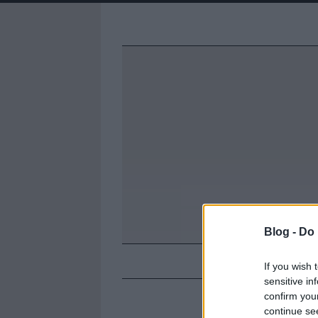
Blog -
Do 
A NEUROD
If you wish 
sensitive in
confirm you
continue se