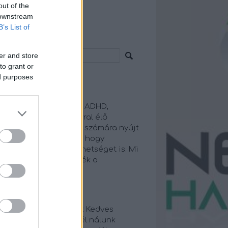
out of the
 downstream
B’s List of
resés
er and store
to grant or
ed purposes
euroharmónia
zpontunk elsősorban
gatartásproblémával, ADHD,
tizmus spektrumzavarral élő
ermekek és családjaik számára nyújt
plex segítséget, úgy, hogy
uszba helyezzük a tehetséget is. Mi
an hiszünk, hogy érték a
lönbözőség!
iss topikok
örgyi Turbuk Hegedüs:
Kedves
fia! Te nem leskelődtél nálunk