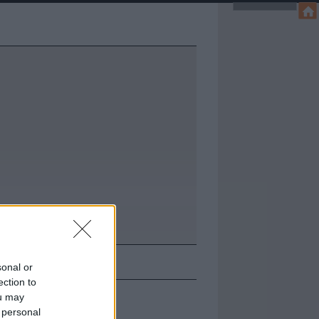
KAPCSOLAT
sonal or
ection to
ou may
 personal