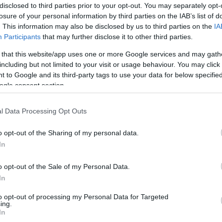
disclosed to third parties prior to your opt-out. You may separately opt-
losure of your personal information by third parties on the IAB’s list of
terv"
. This information may also be disclosed by us to third parties on the
IA
Ke
nterjújából összeállítva
Participants
that may further disclose it to other third parties.
 that this website/app uses one or more Google services and may gath
ia2020
including but not limited to your visit or usage behaviour. You may click 
 to Google and its third-party tags to use your data for below specifi
N
n a december 2-án közölt hosszú interjúból,
ogle consent section.
sy-Szücs Annával készítettünk, kialakítottunk
Kö
vet", melyet most 8 kártya formájában közlünk.
ma
l Data Processing Opt Outs
egíthetünk a rendkívül tartalmas anyag
Au
ásában és sikerül a gyakorlatiasabb…
gy
o opt-out of the Sharing of my personal data.
kom
In
fók
abb
TOVÁBB
kü
o opt-out of the Sale of my Personal Data.
In
Fr
Szólj hozzá!
to opt-out of processing my Personal Data for Targeted
Gy
ing.
um
karácsony
elfogadás
adhd
neurodiverzitás
In
Zsó
pektrum
neurodivergencia
Dr. Madarassy-Szücs