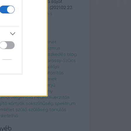
etlenül? Biztos, hogy a saját
rkőcöd volt aki ezt c...
(
2021.02.23.
05
)
Életképek az ADHD-s
ndennapokból
ímkék
hd
atipikusfejlődésmenet
DHDnapló
autista
autizmus
tizmusspektrum
beilleszkedés
blog
 Czirmai Ildikó
Dr. Madarassy-Szücs
na
egyfelnőttkliensnaplója
yperces
elfogadás
elutasítás
nőttdiagnosztika
gyermek
ermekpszichiátria
interjú
odalomterápia
karácsony
urodivergencia
neurodiverzitás
ítő kártyák
sokszínűség
spektrum
emlélet
szülő
szülőség
tanulás
mkefelhő
gyéb