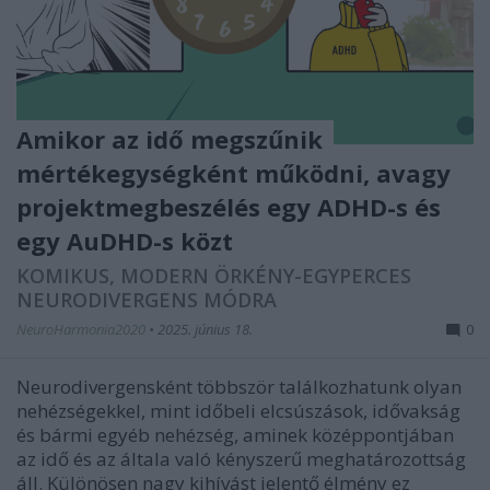
Amikor az idő megszűnik
mértékegységként működni, avagy
projektmegbeszélés egy ADHD-s és
egy AuDHD-s közt
KOMIKUS, MODERN ÖRKÉNY-EGYPERCES
NEURODIVERGENS MÓDRA
NeuroHarmonia2020
•
2025. június 18.
0
Neurodivergensként többször találkozhatunk olyan
nehézségekkel, mint időbeli elcsúszások, idővakság
és bármi egyéb nehézség, aminek középpontjában
az idő és az általa való kényszerű meghatározottság
áll. Különösen nagy kihívást jelentő élmény ez