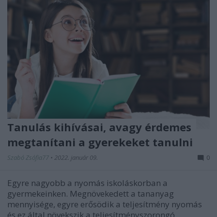
Tanulás kihívásai, avagy érdemes
megtanítani a gyerekeket tanulni
Szabó Zsófia77
•
2022. január 09.
0
Egyre nagyobb a nyomás iskoláskorban a
gyermekeinken. Megnövekedett a tananyag
mennyisége, egyre erősödik a teljesítmény nyomás
és ez által növekszik a teljesítményszorongó