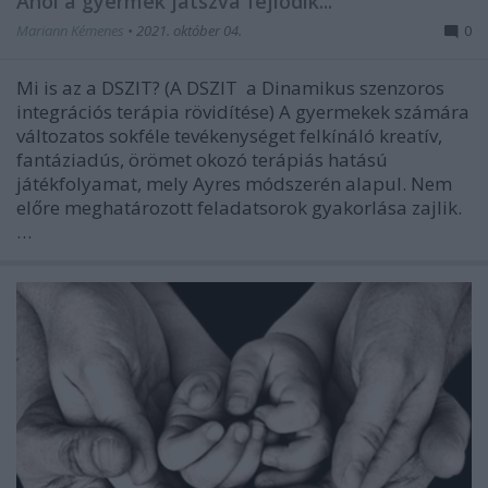
Ahol a gyermek játszva fejlődik...
Mariann Kémenes
•
2021. október 04.
0
Mi is az a DSZIT? (A DSZIT a Dinamikus szenzoros
integrációs terápia rövidítése) A gyermekek számára
változatos sokféle tevékenységet felkínáló kreatív,
fantáziadús, örömet okozó terápiás hatású
játékfolyamat, mely Ayres módszerén alapul. Nem
előre meghatározott feladatsorok gyakorlása zajlik.
…