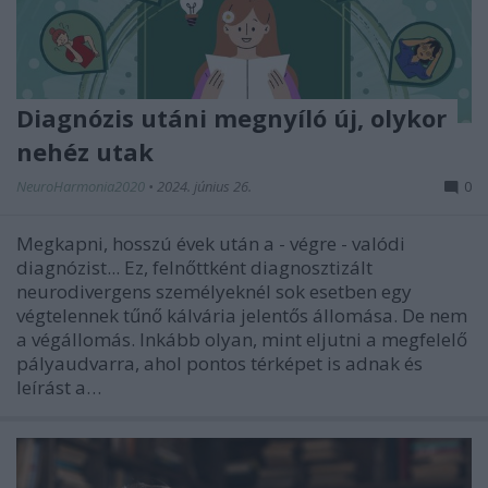
Diagnózis utáni megnyíló új, olykor
nehéz utak
NeuroHarmonia2020
•
2024. június 26.
0
Megkapni, hosszú évek után a - végre - valódi
diagnózist... Ez, felnőttként diagnosztizált
neurodivergens személyeknél sok esetben egy
végtelennek tűnő kálvária jelentős állomása. De nem
a végállomás. Inkább olyan, mint eljutni a megfelelő
pályaudvarra, ahol pontos térképet is adnak és
leírást a…