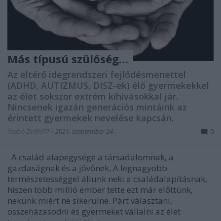
Más típusú szülőség…
Az eltérő idegrendszeri fejlődésmenettel
(ADHD, AUTIZMUS, DISZ-ek) élő gyermekekkel
az élet sokszor extrém kihívásokkal jár.
Nincsenek igazán generációs mintáink az
érintett gyermekek nevelése kapcsán.
Szabó Zsófia77
•
2021. szeptember 24.
0
A család alapegysége a társadalomnak, a
gazdaságnak és a jövőnek. A legnagyobb
természetességgel állunk neki a családalapításnak,
hiszen több millió ember tette ezt már előttünk,
nekünk miért ne sikerülne. Párt választani,
összeházasodni és gyermeket vállalni az élet