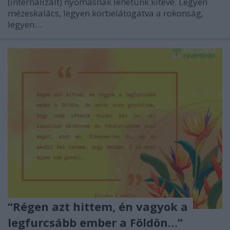
(internalizált) nyomásnak lehetünk kitéve. Legyen
mézeskalács, legyen körbelátogatva a rokonság,
legyen…
“Régen azt hittem, én vagyok a
legfurcsább ember a Földön…”