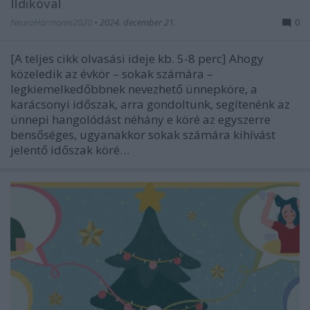
Ildikóval
NeuroHarmonia2020
•
2024. december 21.
0
[A teljes cikk olvasási ideje kb. 5-8 perc] Ahogy
közeledik az évkör – sokak számára –
legkiemelkedőbbnek nevezhető ünnepköre, a
karácsonyi időszak, arra gondoltunk, segítenénk az
ünnepi hangolódást néhány e köré az egyszerre
bensőséges, ugyanakkor sokak számára kihívást
jelentő időszak köré…