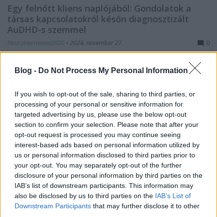
Egy felnőtt kliens naplójából: Gondolatok a
társas kapcsolatokról későn diagnosztizált
AuDHD-s szemmel
NeuroHarmonia2020
•
2024. november 27.
0
Nagyjából 24 éves korom körül találkoztam Frida
Blog -
Do Not Process My Personal Information
Kahloval, abban a bizonyos Salma Hayek
főszereplésével készült filmben. Ez még jóval azelőtt
If you wish to opt-out of the sale, sharing to third parties, or
volt, hogy Fridát felkapta volna a popkultúra és
processing of your personal or sensitive information for
arcát lépten-nyomon vászontáskákon, gerilla art
targeted advertising by us, please use the below opt-out
matricákon, tetkók tömkelegén és kitűzökön
section to confirm your selection. Please note that after your
láthattuk város- és…
opt-out request is processed you may continue seeing
interest-based ads based on personal information utilized by
us or personal information disclosed to third parties prior to
your opt-out. You may separately opt-out of the further
disclosure of your personal information by third parties on the
IAB’s list of downstream participants. This information may
also be disclosed by us to third parties on the
IAB’s List of
Downstream Participants
that may further disclose it to other
third parties.