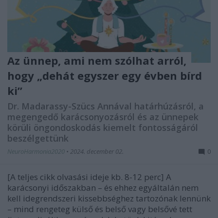
Az ünnep, ami nem szólhat arról,
hogy „dehát egyszer egy évben bírd
ki”
Dr. Madarassy-Szücs Annával határhúzásról, a
megengedő karácsonyozásról és az ünnepek
körüli öngondoskodás kiemelt fontosságáról
beszélgettünk
NeuroHarmonia2020
•
2024. december 02.
0
[A teljes cikk olvasási ideje kb. 8-12 perc] A
karácsonyi időszakban – és ehhez egyáltalán nem
kell idegrendszeri kissebbséghez tartozónak lennünk
– mind rengeteg külső és belső vagy belsővé tett