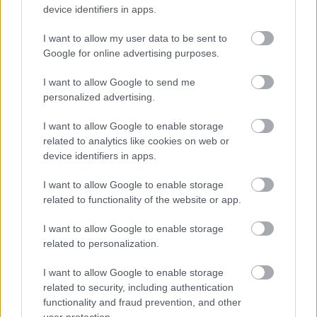
Csodaországban is hamar barátokra, társakra és
device identifiers in apps.
egy…
I want to allow my user data to be sent to
Google for online advertising purposes.
I want to allow Google to send me
personalized advertising.
I want to allow Google to enable storage
related to analytics like cookies on web or
device identifiers in apps.
I want to allow Google to enable storage
related to functionality of the website or app.
I want to allow Google to enable storage
related to personalization.
A kaleidoszkópon innen és túl
I want to allow Google to enable storage
related to security, including authentication
~ gondolatok a diagnosztikáról és annak
functionality and fraud prevention, and other
lehetséges pozitív hatásairől ~