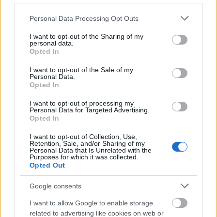
Please note that this website/app uses one or more Google
Personal Data Processing Opt Outs
services and may gather and store information including but
not limited to your visit or usage behaviour. You may click to
I want to opt-out of the Sharing of my
personal data.
grant or deny consent to Google and its third-party tags to
Opted In
use your data for below specified purposes in below Google
consent section.
I want to opt-out of the Sale of my
Personal Data.
"Ez egy állapot, ami sosem állapodik
Opted In
meg"
I want to opt-out of processing my
Personal Data for Targeted Advertising.
A diagnosztikai folyamat: egy kihívásokkal teli,
Opted In
nehéz önismereti út
I want to opt-out of Collection, Use,
NeuroHarmonia2020
•
2024. október 02.
0
Retention, Sale, and/or Sharing of my
Personal Data that Is Unrelated with the
Purposes for which it was collected.
Elindulni azon az úton, amit egy diagnosztikai
Opted Out
folyamat jelent...kicsit hasonlít talán ahhoz, mint
Google consents
amikor Dorothy házát felkapja a forgószél és Kansas
elszáll alóla. Azonban a helyre, ahová kerül, nem
I want to allow Google to enable storage
egyedül jut el, hiszen vele van Toto kutya és
related to advertising like cookies on web or