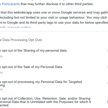
Participants
that may further disclose it to other third parties.
 that this website/app uses one or more Google services and may gath
TOVÁBB
including but not limited to your visit or usage behaviour. You may click 
 to Google and its third-party tags to use your data for below specifi
ogle consent section.
Szólj hozzá!
spektrum
egyperces
szemlélet
irodalomterápia
l Data Processing Opt Outs
neurodivergencia
felnőttdiagnosztika
o opt-out of the Sharing of my personal data.
In
rmekem, de majd beérik az
o opt-out of the Sale of my Personal Data.
In
z, de mi van ha nem megy ez
to opt-out of processing my Personal Data for Targeted
 szenzoros feldolgozási zavar (SPD)?
ing.
In
o opt-out of Collection, Use, Retention, Sale, and/or Sharing
ersonal Data that Is Unrelated with the Purposes for which it
 a keze azonnal le kell törölni? Nem szeret
lected.