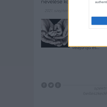
nevelése kapcsán.
authenti
2021. szeptember 24.
-
Szabó Zsóf
A család alapeg
jövőnek. A legnag
családalapításnak
előttünk, nekünk m
összeházasodni és
velejárója és…
spekt
beilleszkedé