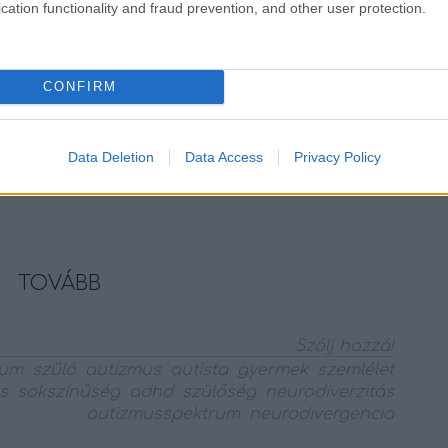
cation functionality and fraud prevention, and other user protection.
ia77
CONFIRM
ysége a társadalomnak, a gazdaságnak és a
yobb természetességgel állunk neki a
, hiszen több millió ember tette ezt már
iért ne sikerülne. Párt választani,
Data Deletion
Data Access
Privacy Policy
 gyermeket vállalni az élet természetes
TOVÁBB
Szólj hozzá!
rum
szülő
autizmus
autista
gyermek
szemlélet
s
sokszínűség
adhd
szülőség
neurodiverzitás
autizmusspektrum
neurodivergencia