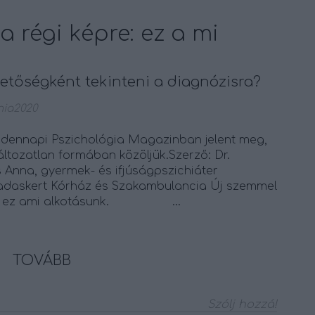
a régi képre: ez a mi
etőségként tekinteni a diagnózisra?
ia2020
indennapi Pszichológia Magazinban jelent meg,
változatlan formában közöljük.Szerző: Dr.
Anna, gyermek- és ifjúságpszichiáter
 Vadaskert Kórház és Szakambulancia Új szemmel
pre: ez ami alkotásunk. …
TOVÁBB
Szólj hozzá!