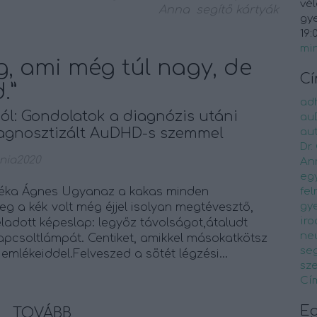
vél
Anna
segítő kártyák
gye
19:
mi
g, ami még túl nagy, de
C
.”
ad
ból: Gondolatok a diagnózis utáni
au
iagnosztizált AuDHD-s szemmel
au
Dr.
nia2020
An
eg
Réka Ágnes Ugyanaz a kakas minden
fel
gy
leg a kék volt még éjjel isolyan megtévesztő,
ir
ladott képeslap: legyőz távolságot,átaludt
ne
kapcsoltlámpát. Centiket, amikkel másokatkötsz
seg
emlékeiddel.Felveszed a sötét légzési…
sz
Cí
E
TOVÁBB