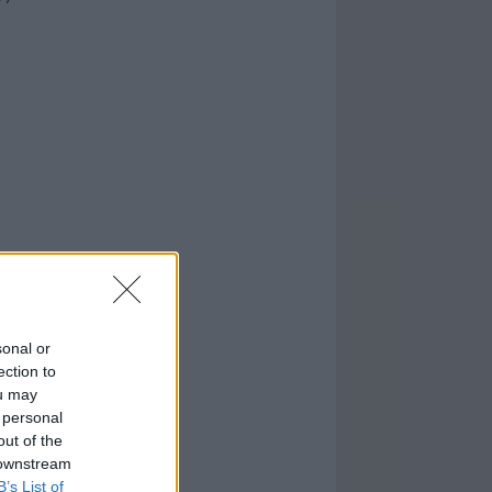
sonal or
ection to
ou may
 personal
out of the
 downstream
B’s List of