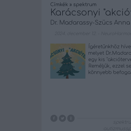
Címkék
»
spektrum
Karácsonyi "akció
Dr. Madarassy-Szücs Anna i
2024. december 12.
-
NeuroHarmon
Ígéretünkhöz híve
melyet Dr.Madaras
egy kis "akcióter
Reméljük, ezzel s
könnyebb befogad
spektr
autizmuss