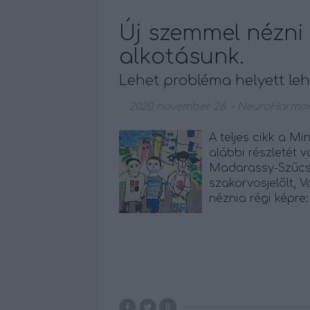
Új szemmel nézni 
alkotásunk.
Lehet probléma helyett leh
2020. november 26.
-
NeuroHarmon
A teljes cikk a M
alábbi részletét 
Madarassy-Szücs 
szakorvosjelölt,
néznia régi ké