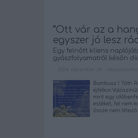
“Ott vár az a han
egyszer jó lesz rád
Egy felnőtt kliens naplójá
gyászfolyamatról későn d
2024. december 04.
-
NeuroHarmo
Bambusz I Tóth 
éjfélkor.Valószínű
mint egy időbenfe
estéket, fel nem 
össze nem létező 