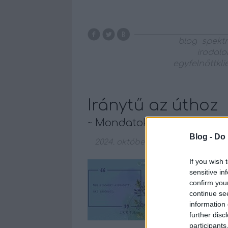
blog
spekt
irodal
egyfelnőttkl
Iránytű az úthoz
~ Mondatok, amelyek segít
Blog -
Do 
2024. október 22.
-
NeuroHarmoni
If you wish 
A szemléletünket
sensitive in
az idézet, most 
confirm you
gondolatsor erej
continue se
összekapcsolódhat
information 
kincskereső - átvi
further disc
regényt,…
participants