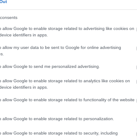
Out
teleket enni? Kezével befogja a fülét, hogy
zajoktól, nyugtalanná válik vagy zavart lesz a
k a zaj körülötte? Vigasztalhatatlan, ha jön a
consents
ágás? Bizonyos anyagokból készült…
o allow Google to enable storage related to advertising like cookies on
evice identifiers in apps.
o allow my user data to be sent to Google for online advertising
TOVÁBB
s.
to allow Google to send me personalized advertising.
Szólj hozzá!
ülő
autizmus
gyermek
szemlélet
beilleszkedés
o allow Google to enable storage related to analytics like cookies on
d
szülőség
neurodiverzitás
autizmusspektrum
evice identifiers in apps.
o allow Google to enable storage related to functionality of the website
ség…
ejlődésmenettel (ADHD, AUTIZMUS,
o allow Google to enable storage related to personalization.
z élet sokszor extrém kihívásokkal jár.
ós mintáink az érintett gyermekek
o allow Google to enable storage related to security, including