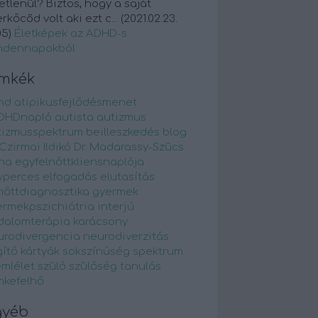
etlenül? Biztos, hogy a saját
rkőcöd volt aki ezt c...
(
2021.02.23.
05
)
Életképek az ADHD-s
ndennapokból
ímkék
hd
atipikusfejlődésmenet
DHDnapló
autista
autizmus
tizmusspektrum
beilleszkedés
blog
 Czirmai Ildikó
Dr. Madarassy-Szücs
na
egyfelnőttkliensnaplója
yperces
elfogadás
elutasítás
nőttdiagnosztika
gyermek
ermekpszichiátria
interjú
odalomterápia
karácsony
urodivergencia
neurodiverzitás
ítő kártyák
sokszínűség
spektrum
emlélet
szülő
szülőség
tanulás
mkefelhő
gyéb