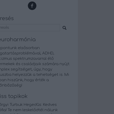
resés
euroharmónia
zpontunk elsősorban
gatartásproblémával, ADHD,
tizmus spektrumzavarral élő
ermekek és családjaik számára nyújt
plex segítséget, úgy, hogy
uszba helyezzük a tehetséget is. Mi
an hiszünk, hogy érték a
lönbözőség!
iss topikok
örgyi Turbuk Hegedüs:
Kedves
fia! Te nem leskelődtél nálunk