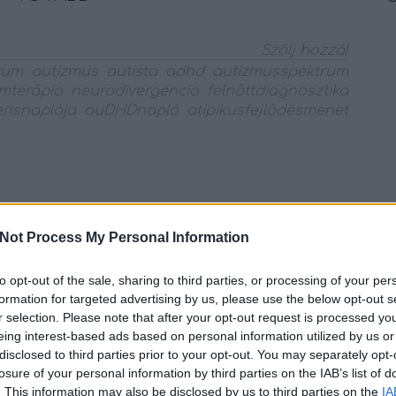
Szólj hozzá!
rum
autizmus
autista
adhd
autizmusspektrum
omterápia
neurodivergencia
felnőttdiagnosztika
iensnaplója
auDHDnapló
atipikusfejlődésmenet
hetnek a tájolásban ~
Not Process My Personal Information
a2020
to opt-out of the sale, sharing to third parties, or processing of your per
 bemutató posztban már megjelent egyszer ez
formation for targeted advertising by us, please use the below opt-out s
azonban visszatérnénk rá még egy rövid
r selection. Please note that after your opt-out request is processed y
éig, mert a vándorlás motívuma
eing interest-based ads based on personal information utilized by us or
 a türelmes, a kíváncsi, a felfedező, a
disclosed to third parties prior to your opt-out. You may separately opt-
tt vagy konkrét értelmű - attitűddel is. Mennyi
losure of your personal information by third parties on the IAB’s list of
. This information may also be disclosed by us to third parties on the
IA