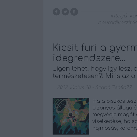
interjú
ka
neurodiverzitá
Kicsit furi a gye
idegrendszere...
...igen lehet, hogy így les
természetesen?! Mi is az a
2022. június 20.
-
Szabó Zsófia77
Ha a piszkos lesz
bizonyos állagú é
megvédje magát a 
viselkedése, ha so
hajmosás, körömv