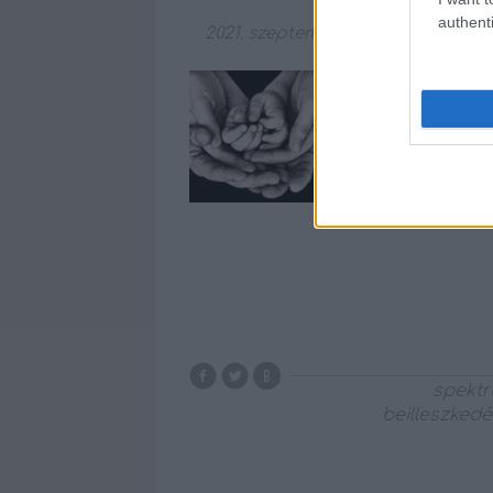
authenti
2021. szeptember 24.
-
Szabó Zsóf
A család alapeg
jövőnek. A legnag
családalapításnak
előttünk, nekünk m
összeházasodni és
velejárója és…
spekt
beilleszkedé