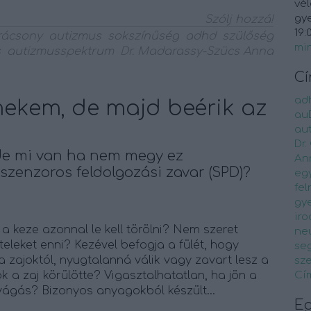
vél
gye
Szólj hozzá!
19:
rácsony
autizmus
sokszínűség
adhd
szülőség
mi
s
autizmusspektrum
Dr. Madarassy-Szücs Anna
C
ad
rmekem, de majd beérik az
au
au
Dr.
z, de mi van ha nem megy ez
An
 szenzoros feldolgozási zavar (SPD)?
eg
fel
gy
ir
 a keze azonnal le kell törölni? Nem szeret
ne
teleket enni? Kezével befogja a fülét, hogy
seg
zajoktól, nyugtalanná válik vagy zavart lesz a
sz
k a zaj körülötte? Vigasztalhatatlan, ha jön a
Cí
ágás? Bizonyos anyagokból készült…
E