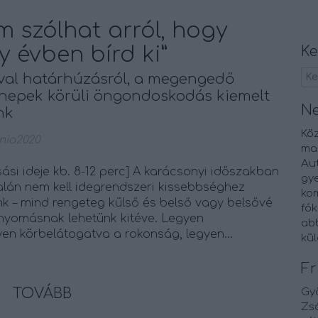
 szólhat arról, hogy
y évben bírd ki”
Ke
val határhúzásról, a megengedő
nnepek körüli öngondoskodás kiemelt
N
nk
Kö
nia2020
ma
Au
asási ideje kb. 8-12 perc] A karácsonyi időszakban
gy
alán nem kell idegrendszeri kissebbséghez
kom
k – mind rengeteg külső és belső vagy belsővé
fók
t) nyomásnak lehetünk kitéve. Legyen
abb
yen körbelátogatva a rokonság, legyen…
kü
Fr
TOVÁBB
Gy
Zsó