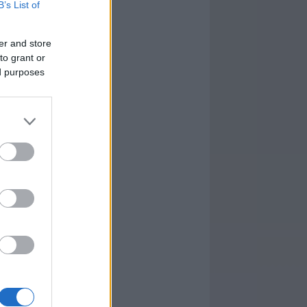
B’s List of
er and store
to grant or
ed purposes