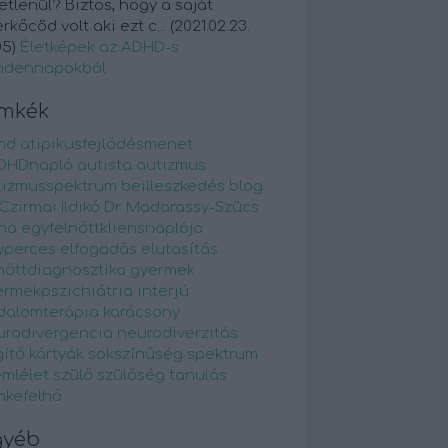
etlenül? Biztos, hogy a saját
rkőcöd volt aki ezt c...
(
2021.02.23.
05
)
Életképek az ADHD-s
ndennapokból
ímkék
hd
atipikusfejlődésmenet
DHDnapló
autista
autizmus
tizmusspektrum
beilleszkedés
blog
 Czirmai Ildikó
Dr. Madarassy-Szücs
na
egyfelnőttkliensnaplója
yperces
elfogadás
elutasítás
nőttdiagnosztika
gyermek
ermekpszichiátria
interjú
odalomterápia
karácsony
urodivergencia
neurodiverzitás
ítő kártyák
sokszínűség
spektrum
emlélet
szülő
szülőség
tanulás
mkefelhő
gyéb