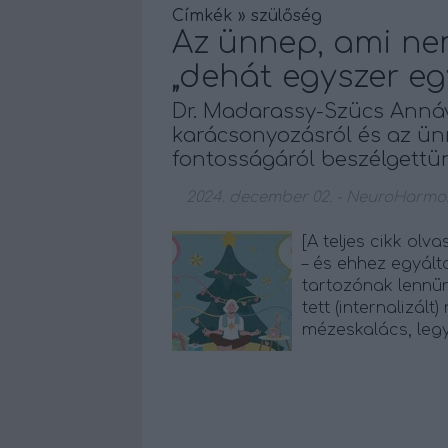
Címkék
»
szülőség
Az ünnep, ami nem
„dehát egyszer eg
Dr. Madarassy-Szücs Anná
karácsonyozásról és az ü
fontosságáról beszélgettü
2024. december 02.
-
NeuroHarmo
[A teljes cikk olv
– és ehhez egyált
tartozónak lennün
tett (internalizál
mézeskalács, leg