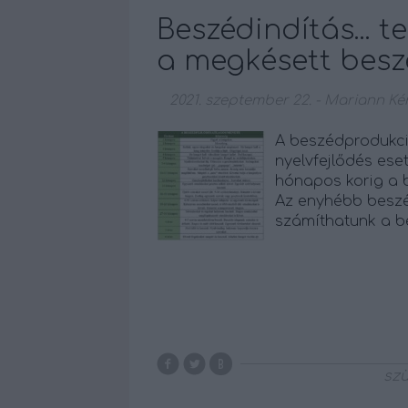
Beszédindítás... 
a megkésett besz
2021. szeptember 22.
-
Mariann Ké
A beszédprodukció
nyelvfejlődés ese
hónapos korig a 
Az enyhébb beszéd
számíthatunk a be
szü