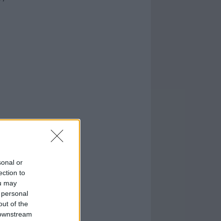
sonal or
ection to
ou may
 personal
out of the
 downstream