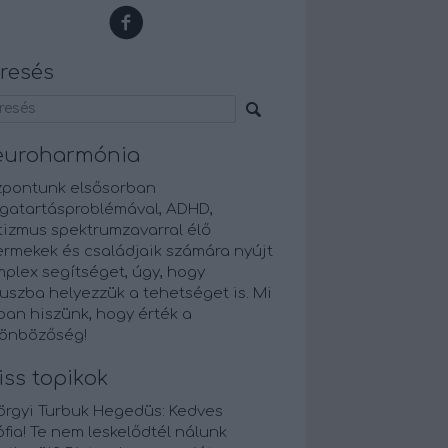
resés
euroharmónia
zpontunk elsősorban
gatartásproblémával, ADHD,
tizmus spektrumzavarral élő
ermekek és családjaik számára nyújt
plex segítséget, úgy, hogy
uszba helyezzük a tehetséget is. Mi
an hiszünk, hogy érték a
lönbözőség!
iss topikok
örgyi Turbuk Hegedüs:
Kedves
fia! Te nem leskelődtél nálunk