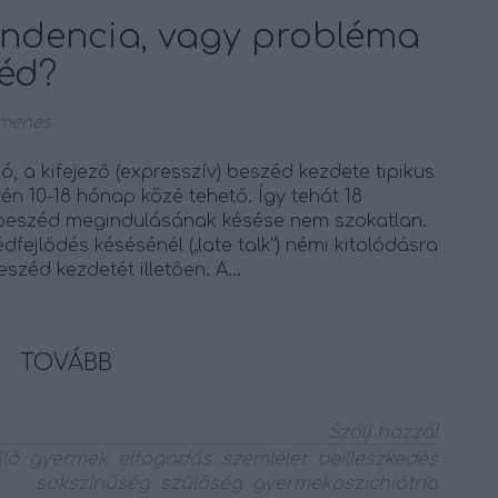
tendencia, vagy probléma
éd?
menes
, a kifejező (expresszív) beszéd kezdete tipikus
tén 10-18 hónap közé tehető. Így tehát 18
beszéd megindulásának késése nem szokatlan.
fejlődés késésénél („late talk”) némi kitolódásra
széd kezdetét illetően. A…
TOVÁBB
Szólj hozzá!
lő
gyermek
elfogadás
szemlélet
beilleszkedés
sokszínűség
szülőség
gyermekpszichiátria