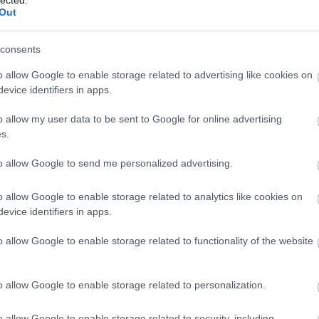
kínáló kreatív, fantáziadús, örömet okozó
Out
átékfolyamat, mely Ayres módszerén alapul.
ározott feladatsorok gyakorlása zajlik.…
consents
o allow Google to enable storage related to advertising like cookies on
evice identifiers in apps.
TOVÁBB
o allow my user data to be sent to Google for online advertising
s.
Szólj hozzá!
to allow Google to send me personalized advertising.
ülő
gyermek
elfogadás
szemlélet
sokszínűség
szülőség
o allow Google to enable storage related to analytics like cookies on
evice identifiers in apps.
ség…
o allow Google to enable storage related to functionality of the website
ejlődésmenettel (ADHD, AUTIZMUS,
z élet sokszor extrém kihívásokkal jár.
o allow Google to enable storage related to personalization.
ós mintáink az érintett gyermekek
o allow Google to enable storage related to security, including