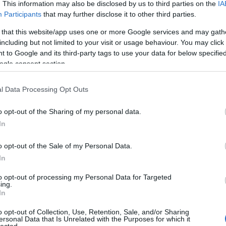
lő egyaránt. Beavatkozhatunk-e szülőként az
. This information may also be disclosed by us to third parties on the
IA
Participants
that may further disclose it to other third parties.
 that this website/app uses one or more Google services and may gath
including but not limited to your visit or usage behaviour. You may click 
 to Google and its third-party tags to use your data for below specifi
TOVÁBB
ogle consent section.
Szólj hozzá!
l Data Processing Opt Outs
zülő
gyermek
szemlélet
sokszínűség
szülőség
neurodiverzitás
o opt-out of the Sharing of my personal data.
In
o opt-out of the Sale of my Personal Data.
ápia?
In
dik...
to opt-out of processing my Personal Data for Targeted
ing.
es
In
? (A DSZIT a Dinamikus szenzoros integrációs
o opt-out of Collection, Use, Retention, Sale, and/or Sharing
ersonal Data that Is Unrelated with the Purposes for which it
e) A gyermekek számára változatos sokféle
lected.