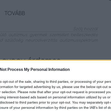
TOVÁBB
Szólj hozzá!
ülő
autizmus
gyermek
szemlélet
beilleszkedés
d
szülőség
neurodiverzitás
autizmusspektrum
i, avagy érdemes
rekeket tanulni
Not Process My Personal Information
to opt-out of the sale, sharing to third parties, or processing of your per
formation for targeted advertising by us, please use the below opt-out s
nyomás iskoláskorban a gyermekeinken.
r selection. Please note that after your opt-out request is processed y
tananyag mennyisége, egyre erősödik a
eing interest-based ads based on personal information utilized by us or
ás és ez által növekszik a teljesítményszorongó
disclosed to third parties prior to your opt-out. You may separately opt-
 Ezt a helyzetet nehezen kezeli gyermek,
losure of your personal information by third parties on the IAB’s list of