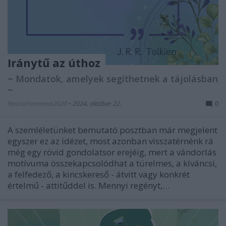
Iránytű az úthoz
~ Mondatok, amelyek segíthetnek a tájolásban
~
NeuroHarmonia2020
•
2024. október 22.
0
A szemléletünket bemutató posztban már megjelent
egyszer ez az idézet, most azonban visszatérnénk rá
még egy rövid gondolatsor erejéig, mert a vándorlás
motívuma összekapcsolódhat a türelmes, a kíváncsi,
a felfedező, a kincskereső - átvitt vagy konkrét
értelmű - attitűddel is. Mennyi regényt,…