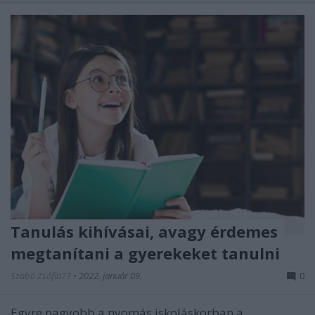
Tanulás kihívásai, avagy érdemes
megtanítani a gyerekeket tanulni
Szabó Zsófia77
•
2022. január 09.
0
Egyre nagyobb a nyomás iskoláskorban a