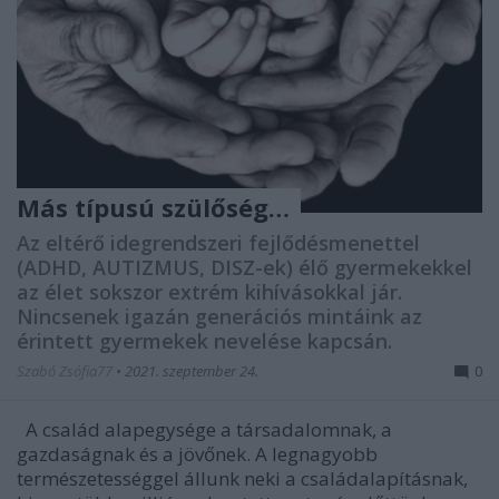
Más típusú szülőség…
Az eltérő idegrendszeri fejlődésmenettel
(ADHD, AUTIZMUS, DISZ-ek) élő gyermekekkel
az élet sokszor extrém kihívásokkal jár.
Nincsenek igazán generációs mintáink az
érintett gyermekek nevelése kapcsán.
Szabó Zsófia77
•
2021. szeptember 24.
0
A család alapegysége a társadalomnak, a
gazdaságnak és a jövőnek. A legnagyobb
természetességgel állunk neki a családalapításnak,