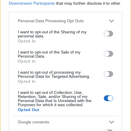
Downstream Participants
that may further disclose it to other
third parties.
Please note that this website/app uses one or more Google
Personal Data Processing Opt Outs
services and may gather and store information including but
not limited to your visit or usage behaviour. You may click to
I want to opt-out of the Sharing of my
personal data.
grant or deny consent to Google and its third-party tags to
Opted In
use your data for below specified purposes in below Google
"Ez egy állapot, ami sosem állapodik
consent section.
I want to opt-out of the Sale of my
Personal Data.
meg"
Opted In
A diagnosztikai folyamat: egy kihívásokkal teli,
I want to opt-out of processing my
nehéz önismereti út
Personal Data for Targeted Advertising.
Opted In
NeuroHarmonia2020
•
2024. október 02.
0
I want to opt-out of Collection, Use,
Retention, Sale, and/or Sharing of my
Elindulni azon az úton, amit egy diagnosztikai
Personal Data that Is Unrelated with the
Purposes for which it was collected.
folyamat jelent...kicsit hasonlít talán ahhoz, mint
Opted Out
amikor Dorothy házát felkapja a forgószél és Kansas
elszáll alóla. Azonban a helyre, ahová kerül, nem
Google consents
egyedül jut el, hiszen vele van Toto kutya és