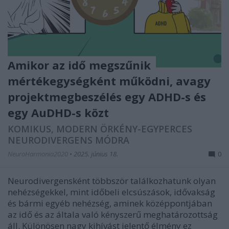
Amikor az idő megszűnik
mértékegységként működni, avagy
projektmegbeszélés egy ADHD-s és
egy AuDHD-s közt
KOMIKUS, MODERN ÖRKÉNY-EGYPERCES
NEURODIVERGENS MÓDRA
NeuroHarmonia2020
•
2025. június 18.
0
Neurodivergensként többször találkozhatunk olyan
nehézségekkel, mint időbeli elcsúszások, idővakság
és bármi egyéb nehézség, aminek középpontjában
az idő és az általa való kényszerű meghatározottság
áll. Különösen nagy kihívást jelentő élmény ez