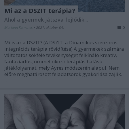
Mi az a DSZIT terápia?
Ahol a gyermek játszva fejlődik...
Mariann Kémenes
•
2021. október 04.
0
Mi is az a DSZIT? (A DSZIT a Dinamikus szenzoros
integrációs terápia rövidítése) A gyermekek számára
változatos sokféle tevékenységet felkínáló kreatív,
fantáziadús, örömet okozó terápiás hatású
játékfolyamat, mely Ayres módszerén alapul. Nem
előre meghatározott feladatsorok gyakorlása zajlik.
…