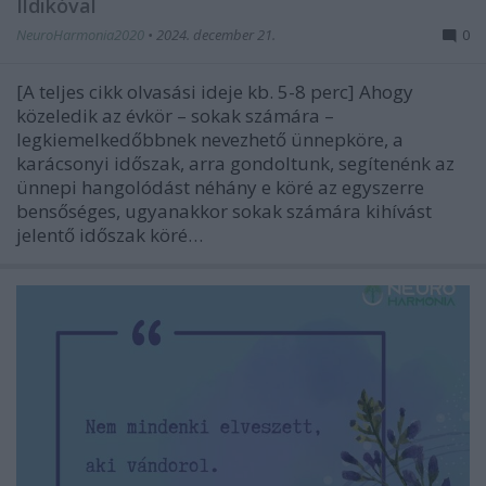
Ildikóval
NeuroHarmonia2020
•
2024. december 21.
0
[A teljes cikk olvasási ideje kb. 5-8 perc] Ahogy
közeledik az évkör – sokak számára –
legkiemelkedőbbnek nevezhető ünnepköre, a
karácsonyi időszak, arra gondoltunk, segítenénk az
ünnepi hangolódást néhány e köré az egyszerre
bensőséges, ugyanakkor sokak számára kihívást
jelentő időszak köré…