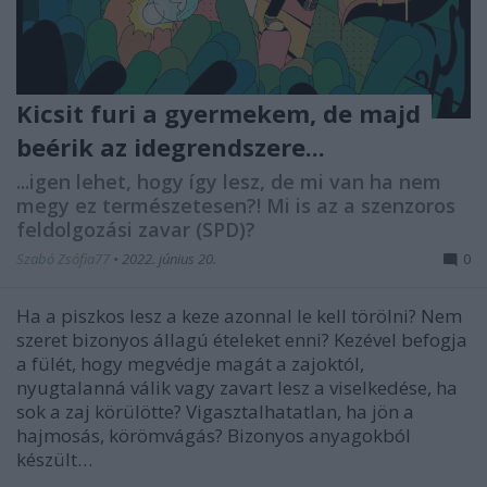
Kicsit furi a gyermekem, de majd
beérik az idegrendszere...
...igen lehet, hogy így lesz, de mi van ha nem
megy ez természetesen?! Mi is az a szenzoros
feldolgozási zavar (SPD)?
Szabó Zsófia77
•
2022. június 20.
0
Ha a piszkos lesz a keze azonnal le kell törölni? Nem
szeret bizonyos állagú ételeket enni? Kezével befogja
a fülét, hogy megvédje magát a zajoktól,
nyugtalanná válik vagy zavart lesz a viselkedése, ha
sok a zaj körülötte? Vigasztalhatatlan, ha jön a
hajmosás, körömvágás? Bizonyos anyagokból
készült…