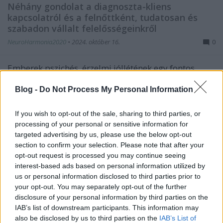
Néhány gondolat a diagnoszta-kliens
kapcsolatról és a felnőttként, tudatosan és
szabadon vállalt felelősségeinkről
NeuroHarmonia2020
•
2024. október 16.
0
Emberek pszichés, érzelmi jóllétének egy fontos
szeletét a kezünkben tartani komoly felelősség.
Olyan feladat, küldetés, ügy - kinek-kinek hogyan
Blog -
Do Not Process My Personal Information
megfoghatóbb -, amely esetében elengedhetetlenek
a szabályok, az etikai kódex, a pontosság, az
If you wish to opt-out of the sale, sharing to third parties, or
alaposság, a türelem. A türelem különösképp, mivel
processing of your personal or sensitive information for
- főleg…
targeted advertising by us, please use the below opt-out
section to confirm your selection. Please note that after your
opt-out request is processed you may continue seeing
interest-based ads based on personal information utilized by
us or personal information disclosed to third parties prior to
your opt-out. You may separately opt-out of the further
disclosure of your personal information by third parties on the
IAB’s list of downstream participants. This information may
also be disclosed by us to third parties on the
IAB’s List of